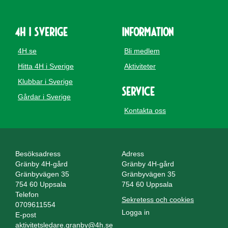
4H i Sverige
Information
4H.se
Bli medlem
Hitta 4H i Sverige
Aktiviteter
Klubbar i Sverige
Service
Gårdar i Sverige
Kontakta oss
Besöksadress
Adress
Gränby 4H-gård
Gränby 4H-gård
Gränbyvägen 35
Gränbyvägen 35
754 60 Uppsala
754 60 Uppsala
Telefon
Sekretess och cookies
0709611554
Logga in
E-post
aktivitetsledare.granby@4h.se