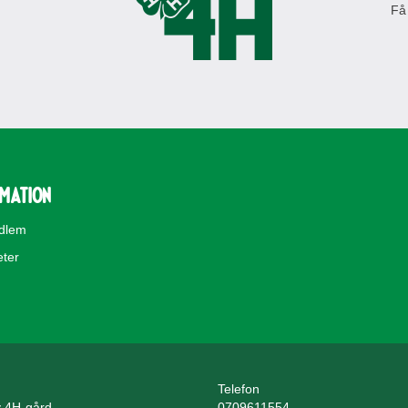
Få
rmation
edlem
eter
Telefon
 4H-gård
0709611554