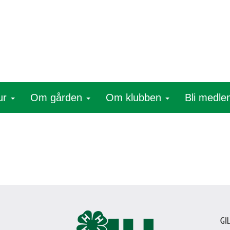
ur
Om gården
Om klubben
Bli medl
Gi