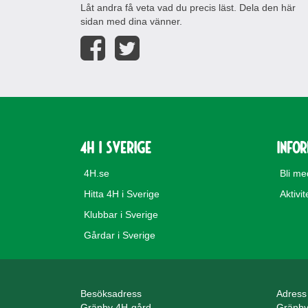
Låt andra få veta vad du precis läst. Dela den här
sidan med dina vänner.
4H i Sverige
Info
4H.se
Bli m
Hitta 4H i Sverige
Aktivit
Klubbar i Sverige
Gårdar i Sverige
Besöksadress
Adress
Gränby 4H-gård
Gränby