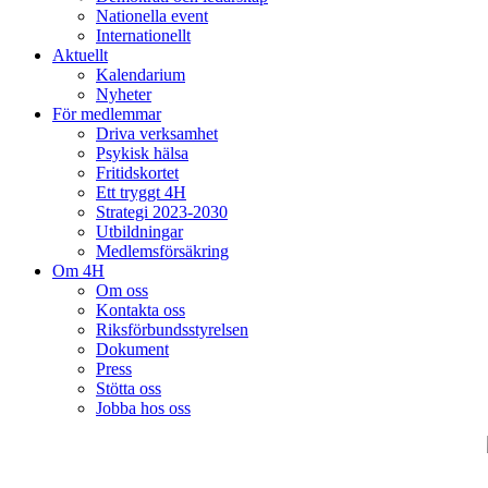
Nationella event
Internationellt
Aktuellt
Kalendarium
Nyheter
För medlemmar
Driva verksamhet
Psykisk hälsa
Fritidskortet
Ett tryggt 4H
Strategi 2023-2030
Utbildningar
Medlemsförsäkring
Om 4H
Om oss
Kontakta oss
Riksförbundsstyrelsen
Dokument
Press
Stötta oss
Jobba hos oss