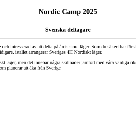
Nordic Camp 2025
Svenska deltagare
 och intresserad av att delta på årets stora läger. Som du säkert har för
tidigare, istället arrangerar Sveriges 4H Nordiskt läger.
iskt läger, men det innebär några skillnader jämfört med våra vanliga rik
om planerar att åka från Sverige
The camp will
take place 19
th
-26
th
July