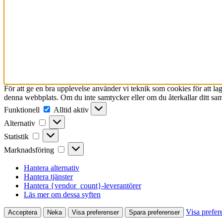
För att ge en bra upplevelse använder vi teknik som cookies för att l
denna webbplats. Om du inte samtycker eller om du återkallar ditt sam
Funktionell
Funktionell
Alltid aktiv
Alternativ
Alternativ
Statistik
Statistik
Marknadsföring
Marknadsföring
Hantera alternativ
Hantera tjänster
Hantera {vendor_count}-leverantörer
Läs mer om dessa syften
Visa prefer
Acceptera
Neka
Visa preferenser
Spara preferenser