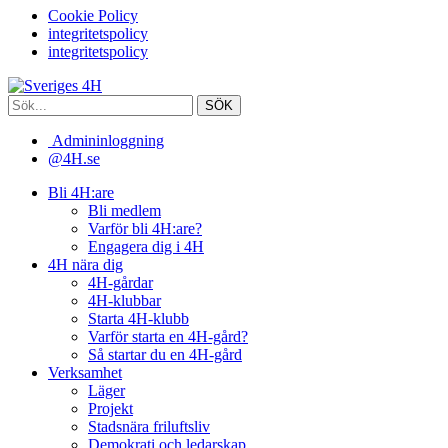
Cookie Policy
integritetspolicy
integritetspolicy
Admininloggning
@4H.se
Bli 4H:are
Bli medlem
Varför bli 4H:are?
Engagera dig i 4H
4H nära dig
4H-gårdar
4H-klubbar
Starta 4H-klubb
Varför starta en 4H-gård?
Så startar du en 4H-gård
Verksamhet
Läger
Projekt
Stadsnära friluftsliv
Demokrati och ledarskap