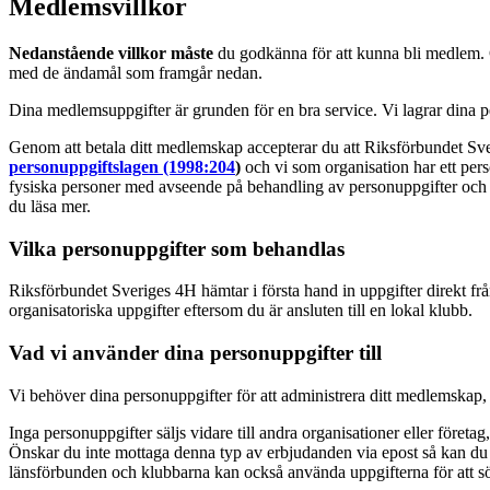
Medlemsvillkor
Nedanstående villkor måste
du godkänna för att kunna bli medlem. 
med de ändamål som framgår nedan.
Dina medlemsuppgifter är grunden för en bra service. Vi lagrar dina p
Genom att betala ditt medlemskap accepterar du att Riksförbundet Sv
personuppgiftslagen (1998:204
)
och vi som organisation har ett pe
fysiska personer med avseende på behandling av personuppgifter och om 
du läsa mer.
Vilka personuppgifter som behandlas
Riksförbundet Sveriges 4H hämtar i första hand in uppgifter direkt frå
organisatoriska uppgifter eftersom du är ansluten till en lokal klubb.
Vad vi använder dina personuppgifter till
Vi behöver dina personuppgifter för att administrera ditt medlemskap,
Inga personuppgifter säljs vidare till andra organisationer eller för
Önskar du inte mottaga denna typ av erbjudanden via epost så kan du s
länsförbunden och klubbarna kan också använda uppgifterna för att 