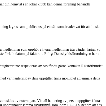
 har din hemvist i en lokal klubb kan denna förening behandla
ning lagras samt publiceras på ett sätt som är adekvat för att du ska
.
nga medlemmar som upphör att vara medlemmar återvänder, lagrar vi
naste förfallodatum på fakturan. Enligt Dataskyddsförordningen har du
ttigheter inte respekteras av oss får du gärna kontakta Riksförbundet
ed vår hantering av dina uppgifter finns möjlighet att anmäla detta
som sköts av extern part. Vid all hantering av personuppgifter iakttas
som upprätthåller samma skyddsnivå som inom EU/EES genom att t.ex.