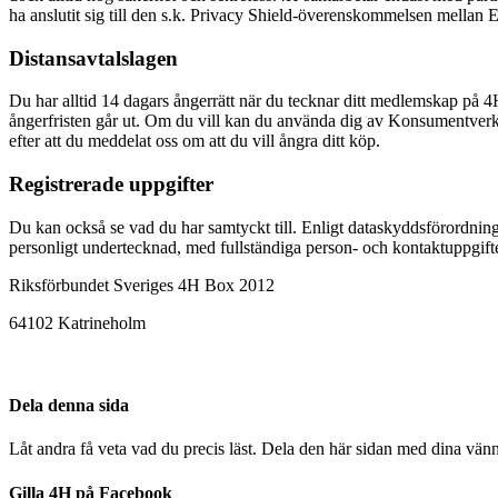
ha anslutit sig till den s.k. Privacy Shield-överenskommelsen mella
Distansavtalslagen
Du har alltid 14 dagars ångerrätt när du tecknar ditt medlemskap på 4
ångerfristen går ut. Om du vill kan du använda dig av Konsumentverke
efter att du meddelat oss om att du vill ångra ditt köp.
Registrerade uppgifter
Du kan också se vad du har samtyckt till. Enligt dataskyddsförordning
personligt undertecknad, med fullständiga person- och kontaktuppgifter 
Riksförbundet Sveriges 4H Box 2012
64102 Katrineholm
Dela denna sida
Låt andra få veta vad du precis läst. Dela den här sidan med dina vänn
Gilla 4H på Facebook