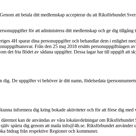
Genom att betala ditt medlemskap accepterar du att Riksförbundet Sver
ersonuppgifter för att administrera ditt medlemskap och ge dig tillgång
eriges 4H sparar dina personuppgifter och behandlar dem i enlighet med
rsonuppgiftsansvar. Från den 25 maj 2018 ersätts personuppgiftslagen a
det fria flödet av sådana uppgifter. Dessa lagar har till uppgift att sk
n dig. De uppgifter vi behöver är ditt namn, födelsedata (personnumrets 
 kunna informera dig kring bokade aktiviteter och för att förse dig med
etag, däremot kan de användas av våra lokalavdelningar om Riksförbundet 
jälv spärra dig genom att maila info@4h.se. Riksförbundet använder uppg
söka bidrag från respektive Regioner och kommuner.