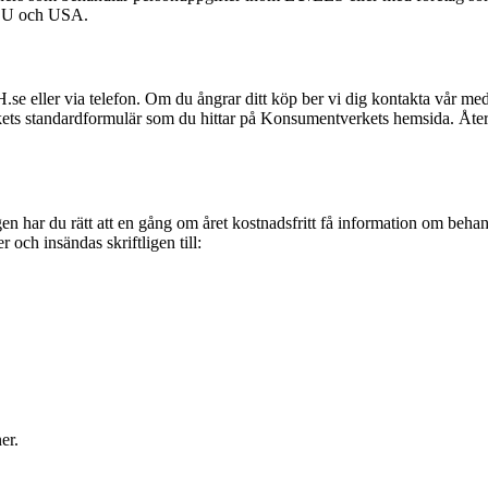
n EU och USA.
H.se eller via telefon. Om du ångrar ditt köp ber vi dig kontakta vår me
ts standardformulär som du hittar på Konsumentverkets hemsida. Återbe
en har du rätt att en gång om året kostnadsfritt få information om beh
och insändas skriftligen till:
er.