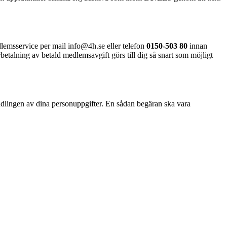
dlemsservice per mail info@4h.se eller telefon
0150-503 80
innan
talning av betald medlemsavgift görs till dig så snart som möjligt
andlingen av dina personuppgifter. En sådan begäran ska vara