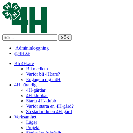
Admininloggning
@4H.se
Bli 4H:are
Bli medlem
Varför bli 4H:are?
Engagera dig i 4H
4H nära dig
4H-gårdar
4H-klubbar
Starta 4H-klubb
Varför starta en 4H-gård?
Så startar du en 4H-gård
Verksamhet
Läger
Projekt
Stadsnära friluftsliv