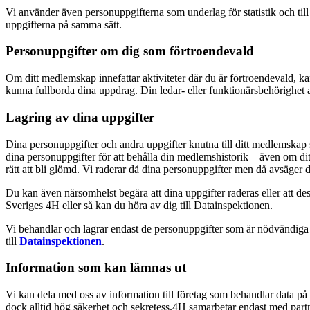
Vi använder även personuppgifterna som underlag för statistik och til
uppgifterna på samma sätt.
Personuppgifter om dig som förtroendevald
Om ditt medlemskap innefattar aktiviteter där du är förtroendevald, ka
kunna fullborda dina uppdrag. Din ledar- eller funktionärsbehörighet av
Lagring av dina uppgifter
Dina personuppgifter och andra uppgifter knutna till ditt medlemska
dina personuppgifter för att behålla din medlemshistorik – även om dit
rätt att bli glömd. Vi raderar då dina personuppgifter men då avsäger
Du kan även närsomhelst begära att dina uppgifter raderas eller att d
Sveriges 4H eller så kan du höra av dig till Datainspektionen.
Vi behandlar och lagrar endast de personuppgifter som är nödvändiga f
till
Datainspektionen
.
Information som kan lämnas ut
Vi kan dela med oss av information till företag som behandlar data på v
dock alltid hög säkerhet och sekretess.4H samarbetar endast med pa