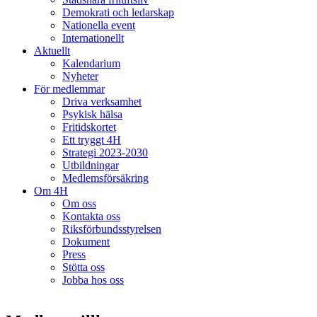
Demokrati och ledarskap
Nationella event
Internationellt
Aktuellt
Kalendarium
Nyheter
För medlemmar
Driva verksamhet
Psykisk hälsa
Fritidskortet
Ett tryggt 4H
Strategi 2023-2030
Utbildningar
Medlemsförsäkring
Om 4H
Om oss
Kontakta oss
Riksförbundsstyrelsen
Dokument
Press
Stötta oss
Jobba hos oss