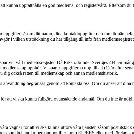
l att kunna upprätthålla en god medlems- och registervård. Eftersom du
n uppgifter såsom ditt namn, dina kontaktuppgifter och funktionärsbefatt
gör i vilken utsträckning du har tillgång till info från medlemsregistret
p spar vi i vårt medlemsregister. Då Riksförbundet Sveriges 4H har må
t medlemskap upphör. Vi sparar uppgifterna upp till ett (1) år efter se
 du dig också rätten till medlemskap och annan medlemshistorik.
ess användning begränsas genom att kontakta oss. Om du anser att dina rä
ör att vi ska kunna fullgöra ovanstående ändamål. Om du inte är nöjd m
åra vägnar för att vi ska kunna utföra våra tjänster, såsom postutskick 
rtners som behandlar personuppgifter inom EU/EES eller med företag 