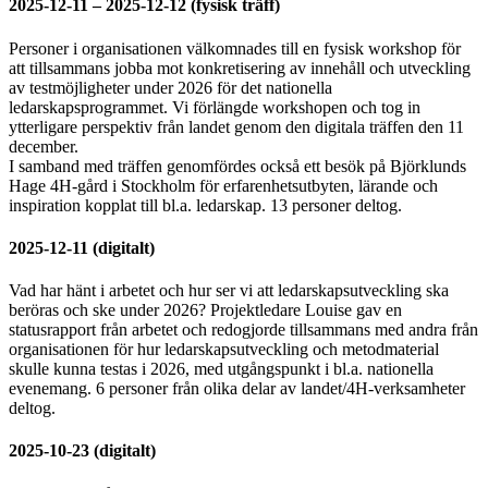
2025-12-11 – 2025-12-12 (fysisk träff)
Personer i organisationen välkomnades till en fysisk workshop för
att tillsammans jobba mot konkretisering av innehåll och utveckling
av testmöjligheter under 2026 för det nationella
ledarskapsprogrammet. Vi förlängde workshopen och tog in
ytterligare perspektiv från landet genom den digitala träffen den 11
december.
I samband med träffen genomfördes också ett besök på Björklunds
Hage 4H-gård i Stockholm för erfarenhetsutbyten, lärande och
inspiration kopplat till bl.a. ledarskap. 13 personer deltog.
2025-12-11 (digitalt)
Vad har hänt i arbetet och hur ser vi att ledarskapsutveckling ska
beröras och ske under 2026? Projektledare Louise gav en
statusrapport från arbetet och redogjorde tillsammans med andra från
organisationen för hur ledarskapsutveckling och metodmaterial
skulle kunna testas i 2026, med utgångspunkt i bl.a. nationella
evenemang. 6 personer från olika delar av landet/4H-verksamheter
deltog.
2025-10-23 (digitalt)