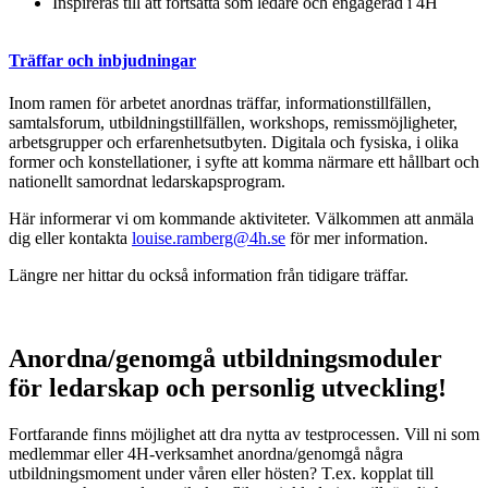
Inspireras till att fortsätta som ledare och engagerad i 4H
Träffar och inbjudningar
Inom ramen för arbetet anordnas träffar, informationstillfällen,
samtalsforum, utbildningstillfällen, workshops, remissmöjligheter,
arbetsgrupper och erfarenhetsutbyten. Digitala och fysiska, i olika
former och konstellationer, i syfte att komma närmare ett hållbart och
nationellt samordnat ledarskapsprogram.
Här informerar vi om kommande aktiviteter. Välkommen att anmäla
dig eller kontakta
louise.ramberg@4h.se
för mer information.
Längre ner hittar du också information från tidigare träffar.
Anordna/genomgå utbildningsmoduler
för ledarskap och personlig utveckling!
Fortfarande finns möjlighet att dra nytta av testprocessen. Vill ni som
medlemmar eller 4H-verksamhet anordna/genomgå några
utbildningsmoment under våren eller hösten? T.ex. kopplat till