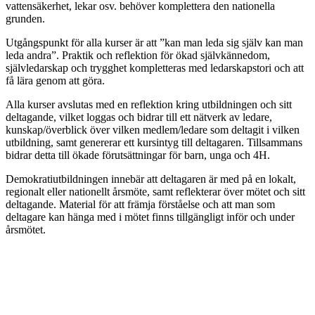
vattensäkerhet, lekar osv. behöver komplettera den nationella
grunden.
Utgångspunkt för alla kurser är att ”kan man leda sig själv kan man
leda andra”. Praktik och reflektion för ökad självkännedom,
självledarskap och trygghet kompletteras med ledarskapstori och att
få lära genom att göra.
Alla kurser avslutas med en reflektion kring utbildningen och sitt
deltagande, vilket loggas och bidrar till ett nätverk av ledare,
kunskap/överblick över vilken medlem/ledare som deltagit i vilken
utbildning, samt genererar ett kursintyg till deltagaren. Tillsammans
bidrar detta till ökade förutsättningar för barn, unga och 4H.
Demokratiutbildningen innebär att deltagaren är med på en lokalt,
regionalt eller nationellt årsmöte, samt reflekterar över mötet och sitt
deltagande. Material för att främja förståelse och att man som
deltagare kan hänga med i mötet finns tillgängligt inför och under
årsmötet.