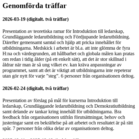
Genomförda träffar
2026-03-19 (digitalt. två träffar)
Presentation av teoretiska ramar för Introduktion till ledarskap,
Grundläggande ledarutbildning och Fördjupande ledarutbildning.
Därefter gemensamt samtal och hjälp att pricka innehållet för
utbildningarna. Medskick i arbetet är bl.a. att inte glömma de fyra
H:na och värdegrunden, att hållbarhet och globala målen kan pratas
om redan i tidig ålder (på ett enkelt sätt), att det är stor skillnad i
åldrar när man är så ung vilket ev. kan kräva anpassningar av
programmet, samt att det är viktigt att utbildningarna inte repeterar
utan gör nytt för varje ”steg”. 6 personer från organisationen deltog.
2026-02-24 (digitalt, två träffar)
Presentation av förslag på mål för kurserna Introduktion till
ledarskap, Grundläggande ledarutbildning och Demokratiutbildning
samt delande av tankar kring innehåll för utbildningarna. Bra
feedback från organisationen utifrån förutsättningar, behov och
justeringar samt en bekräftelse på att arbetet och resultatet är på rätt
spår. 7 personer från olika delar av organisationen deltog.