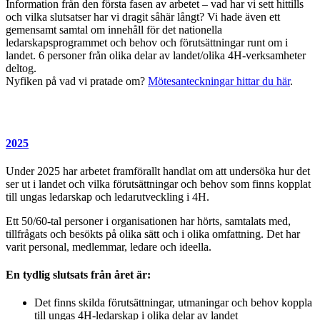
Information från den första fasen av arbetet – vad har vi sett hittills
och vilka slutsatser har vi dragit såhär långt? Vi hade även ett
gemensamt samtal om innehåll för det nationella
ledarskapsprogrammet och behov och förutsättningar runt om i
landet. 6 personer från olika delar av landet/olika 4H-verksamheter
deltog.
Nyfiken på vad vi pratade om?
Mötesanteckningar hittar du här
.
2025
Under 2025 har arbetet framförallt handlat om att undersöka hur det
ser ut i landet och vilka förutsättningar och behov som finns kopplat
till ungas ledarskap och ledarutveckling i 4H.
Ett 50/60-tal personer i organisationen har hörts, samtalats med,
tillfrågats och besökts på olika sätt och i olika omfattning. Det har
varit personal, medlemmar, ledare och ideella.
En tydlig slutsats från året är:
Det finns skilda förutsättningar, utmaningar och behov koppla
till ungas 4H-ledarskap i olika delar av landet