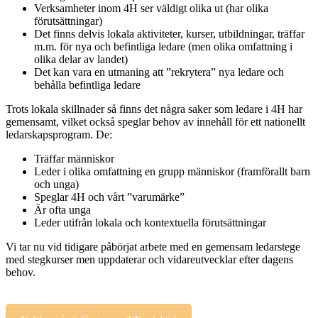
Verksamheter inom 4H ser väldigt olika ut (har olika
förutsättningar)
Det finns delvis lokala aktiviteter, kurser, utbildningar, träffar
m.m. för nya och befintliga ledare (men olika omfattning i
olika delar av landet)
Det kan vara en utmaning att ”rekrytera” nya ledare och
behålla befintliga ledare
Trots lokala skillnader så finns det några saker som ledare i 4H har
gemensamt, vilket också speglar behov av innehåll för ett nationellt
ledarskapsprogram. De:
Träffar människor
Leder i olika omfattning en grupp människor (framförallt barn
och unga)
Speglar 4H och vårt ”varumärke”
Är ofta unga
Leder utifrån lokala och kontextuella förutsättningar
Vi tar nu vid tidigare påbörjat arbete med en gemensam ledarstege
med stegkurser men uppdaterar och vidareutvecklar efter dagens
behov.