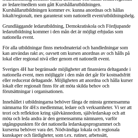
av ledare/medlem som gått Kurshållarutbildningen.
Kurshållarutbildningen kommer ev. kunna anordnas och hållas
lokalt/regionalt, men garanterat som nationellt event/utbildningshelg.
Grundläggande ledarutbildning, Demokratiskola och Fördjupande
ledarutbildning kommer i den mån det är möjligt erbjudas som
nationella event.
För alla utbildningar finns metodmaterial och handledningar som
kan användas rakt av, oavsett om kursen anordnas av och hålls på
lokal eller regional nivå eller genom ett nationellt event.
Sveriges 4H har begränsade möjligheter att finansiera deltagande i
nationella event, men möjliggör i den mån det går för kostnadsfritt
eller reducerat deltagande. Möjligheten att anordna och hålla kurser
lokalt eller regionalt finns för att möta skilda behov och
förutsättningar i organisationen.
Innehållet i utbildningarna behöver fånga de minsta gemensamma
nämnarna för 4H:s medlemmar, ledare och verksamheter. Vi ser att
teori och reflektion kring självkännedom, självledarskap och att
möta och leda andra är den gemensamma nämnaren, varför
utgångspunkten för det nationella ledarskapsprogrammet och
kurserna behöver vara det. Nödvändiga lokala och regionala
kunskaper och färdigheter, som t.ex. rutiner, arbetssätt,