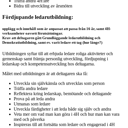
Träffa andra 4H:are
Bidra till utveckling av årsmöten
Fördjupande ledarutbildning:
upplägg och innehåll som är anpassat att passa från 16 år, samt 4H-
verksamheter oavsett förutsättningar.
Krav att deltagaren gått Grundläggande ledarutbildning och
Demokratiutbildning, samt ev. varit ledare ett tag (hur länge?)
Utbildningen syftar till att erbjuda ledare roliga aktiviteter och
gemenskap samt främja personlig utveckling, fördjupning i
ledarskap och kompetensutveckling hos deltagarna.
Målet med utbildningen är att deltagaren ska få:
Utveckla sin självkänsla och utvecklas som person
Träffa andra ledare
Reflektera kring ledarskap, bemötande och deltagande
Prova på att leda andra
Utmanas som ledare
Utveckla färdigheter i att leda både sig själv och andra
Veta mer om vad man kan göra i 4H och hur man kan vara
med och påverka
Inspireras till att fortsätta som ledare och engagerad i 4H