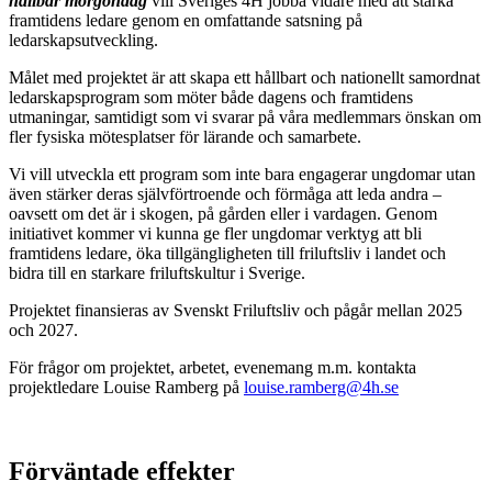
hållbar morgondag
vill Sveriges 4H jobba vidare med att stärka
framtidens ledare genom en omfattande satsning på
ledarskapsutveckling.
Målet med projektet är att skapa ett hållbart och nationellt samordnat
ledarskapsprogram som möter både dagens och framtidens
utmaningar, samtidigt som vi svarar på våra medlemmars önskan om
fler fysiska mötesplatser för lärande och samarbete.
Vi vill utveckla ett program som inte bara engagerar ungdomar utan
även stärker deras självförtroende och förmåga att leda andra –
oavsett om det är i skogen, på gården eller i vardagen. Genom
initiativet kommer vi kunna ge fler ungdomar verktyg att bli
framtidens ledare, öka tillgängligheten till friluftsliv i landet och
bidra till en starkare friluftskultur i Sverige.
Projektet finansieras av Svenskt Friluftsliv och pågår mellan 2025
och 2027.
För frågor om projektet, arbetet, evenemang m.m. kontakta
projektledare Louise Ramberg på
louise.ramberg@4h.se
Förväntade effekter