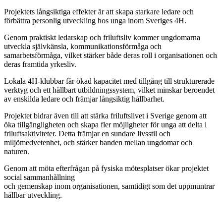
Projektets långsiktiga effekter är att skapa starkare ledare och
förbättra personlig utveckling hos unga inom Sveriges 4H.
Genom praktiskt ledarskap och friluftsliv kommer ungdomarna
utveckla självkänsla, kommunikationsförmåga och
samarbetsförmåga, vilket stärker både deras roll i organisationen och
deras framtida yrkesliv.
Lokala 4H-klubbar får ökad kapacitet med tillgång till strukturerade
verktyg och ett hållbart utbildningssystem, vilket minskar beroendet
av enskilda ledare och främjar långsiktig hållbarhet.
Projektet bidrar även till att stärka friluftslivet i Sverige genom att
öka tillgängligheten och skapa fler möjligheter för unga att delta i
friluftsaktiviteter. Detta främjar en sundare livsstil och
miljömedvetenhet, och stärker banden mellan ungdomar och
naturen.
Genom att möta efterfrågan på fysiska mötesplatser ökar projektet
social sammanhållning
och gemenskap inom organisationen, samtidigt som det uppmuntrar
hållbar utveckling.