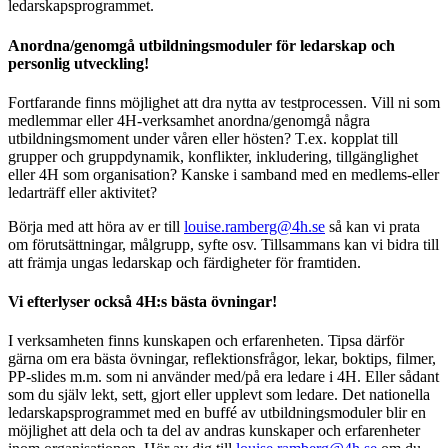
ledarskapsprogrammet.
Anordna/genomgå utbildningsmoduler för ledarskap och
personlig utveckling!
Fortfarande finns möjlighet att dra nytta av testprocessen. Vill ni som
medlemmar eller 4H-verksamhet anordna/genomgå några
utbildningsmoment under våren eller hösten? T.ex. kopplat till
grupper och gruppdynamik, konflikter, inkludering, tillgänglighet
eller 4H som organisation? Kanske i samband med en medlems-eller
ledarträff eller aktivitet?
Börja med att höra av er till
louise.ramberg@4h.se
så kan vi prata
om förutsättningar, målgrupp, syfte osv. Tillsammans kan vi bidra till
att främja ungas ledarskap och färdigheter för framtiden.
Vi efterlyser också 4H:s bästa övningar!
I verksamheten finns kunskapen och erfarenheten. Tipsa därför
gärna om era bästa övningar, reflektionsfrågor, lekar, boktips, filmer,
PP-slides m.m. som ni använder med/på era ledare i 4H. Eller sådant
som du själv lekt, sett, gjort eller upplevt som ledare. Det nationella
ledarskapsprogrammet med en buffé av utbildningsmoduler blir en
möjlighet att dela och ta del av andras kunskaper och erfarenheter