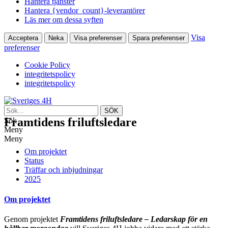
Hantera tjänster
Hantera {vendor_count}-leverantörer
Läs mer om dessa syften
Visa
Acceptera
Neka
Visa preferenser
Spara preferenser
preferenser
Cookie Policy
integritetspolicy
integritetspolicy
Framtidens friluftsledare
Sök
Meny
Meny
Om projektet
Status
Träffar och inbjudningar
2025
Om projektet
Genom projektet
Framtidens friluftsledare – Ledarskap för en