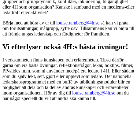
grupper och gruppdynamik, konflikter, inkludering, tillgänglighet
eller 4H som organisation? Kanske i samband med en medlems-eller
ledarträff eller aktivitet?
Börja med att höra av er till
louise.ramberg@4h.se
så kan vi prata
om förutsättningar, målgrupp, syfte osv. Tillsammans kan vi bidra till
att främja ungas ledarskap och färdigheter för framtiden.
Vi efterlyser också 4H:s bästa övningar!
I verksamheten finns kunskapen och erfarenheten. Tipsa därför
gärna om era bästa övningar, reflektionsfrågor, lekar, boktips, filmer,
PP-slides m.m. som ni använder med/på era ledare i 4H. Eller sådant
som du själv lekt, sett, gjort eller upplevt som ledare. Det nationella
ledarskapsprogrammet med en buffé av utbildningsmoduler blir en
möjlighet att dela och ta del av andras kunskaper och erfarenheter
inom organisationen. Hör av dig till
louise.ramberg@4h.se
om du
har något speciellt du vill att andra ska känna till.