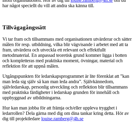
inom organisationen. Hör av dig till
louise.ramberg@4h.se
om du
har något speciellt du vill att andra ska känna till.
Tillvägagångssätt
Vi tar fram och tillsammans med organisationen utvärderar och sätter
målen för resp. utbildning, vilka blir vägvisande i arbetet med att ta
fram, utvärdera och utveckla ett relevant och effektfullt
metodmaterial. En anpassad teoretisk grund kommer ligga i botten
och kompletteras med praktiska moment, övningar, material och
reflektion för att uppnå målen.
Utgångspunkten för ledarskapsprogrammet är lite förenklat att ”kan
man leda sig själv så kan man leda andra”. Självkännedom,
självledarskap, personlig utveckling och reflektion blir tillsammans
med praktiska färdigheter i ledarskap grunden för innehåll och
uppbyggnad av utbildningarna.
Hur kan man jobba för att främja och/eller uppleva trygghet i
ledarrollen? Dela gärna med dig om dina tankar kring detta. Hör av
dig till projektledare
louise.ramberg@4h.se