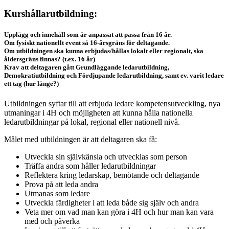
Kurshållarutbildning:
Upplägg och innehåll som är anpassat att passa från 16 år.
Om fysiskt nationellt event så 16-årsgräns för deltagande.
Om utbildningen ska kunna erbjudas/hållas lokalt eller regionalt, ska
åldersgräns finnas? (t.ex. 16 år)
Krav att deltagaren gått Grundläggande ledarutbildning,
Demokratiutbildning och Fördjupande ledarutbildning, samt ev. varit ledare
ett tag (hur länge?)
Utbildningen syftar till att erbjuda ledare kompetensutveckling, nya
utmaningar i 4H och möjligheten att kunna hålla nationella
ledarutbildningar på lokal, regional eller nationell nivå.
Målet med utbildningen är att deltagaren ska få:
Utveckla sin självkänsla och utvecklas som person
Träffa andra som håller ledarutbildningar
Reflektera kring ledarskap, bemötande och deltagande
Prova på att leda andra
Utmanas som ledare
Utveckla färdigheter i att leda både sig själv och andra
Veta mer om vad man kan göra i 4H och hur man kan vara
med och påverka