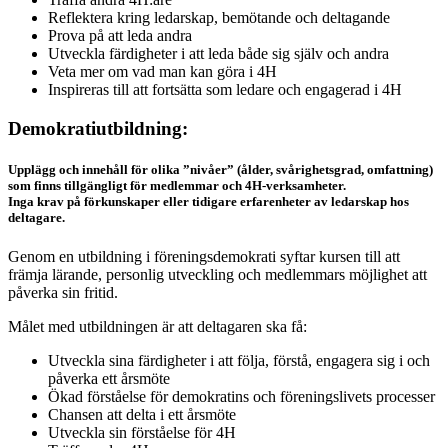
Reflektera kring ledarskap, bemötande och deltagande
Prova på att leda andra
Utveckla färdigheter i att leda både sig själv och andra
Veta mer om vad man kan göra i 4H
Inspireras till att fortsätta som ledare och engagerad i 4H
Demokratiutbildning:
Upplägg och innehåll för olika ”nivåer” (ålder, svårighetsgrad, omfattning)
som finns tillgängligt för medlemmar och 4H-verksamheter.
Inga krav på förkunskaper eller tidigare erfarenheter av ledarskap hos
deltagare.
Genom en utbildning i föreningsdemokrati syftar kursen till att
främja lärande, personlig utveckling och medlemmars möjlighet att
påverka sin fritid.
Målet med utbildningen är att deltagaren ska få:
Utveckla sina färdigheter i att följa, förstå, engagera sig i och
påverka ett årsmöte
Ökad förståelse för demokratins och föreningslivets processer
Chansen att delta i ett årsmöte
Utveckla sin förståelse för 4H