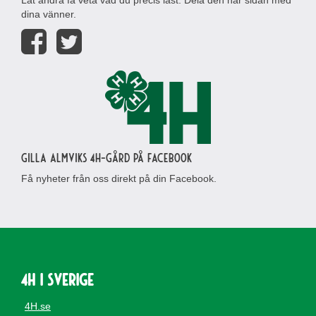
Låt andra få veta vad du precis läst. Dela den här sidan med
dina vänner.
Gilla Almviks 4H-gård på Facebook
Få nyheter från oss direkt på din Facebook.
4H i Sverige
4H.se