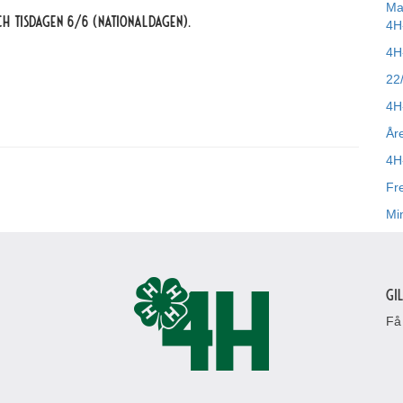
Ma
h tisdagen 6/6 (Nationaldagen).
4H
4H
22
4H
År
4H
Fr
Mi
Gi
Få