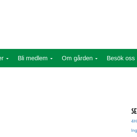
er
Bli medlem
Om gården
Besök oss
Se
4H
In