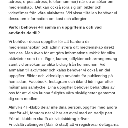
adress, e-postadress, telefonnummer) när du ansöker om
medlemskap. Det kan också röra sig om bilder och
videofilmer från våra aktiviteter. Vid vissa tillfällen behöver vi
dessutom information om kost och allergier.
Varför behöver 4H samla in uppgifterna och vad
används de till?
Vi behöver dessa uppgifter för att hantera din
medlemsansökan och administrera ditt medlemskap direkt
hos oss. Men även för att göra informationsutskick för olika
aktiviteter som t.ex. läger, kurser, utflykter och arrangemang
samt vid ansökan av olika bidrag från kommunen. Vid
anmälan till aktiviteter och kalas behöver vi också en del
uppgifter. Bilder och videoklipp används för publicering på
hemsidan, Facebook, Instagram och ibland tidningar efter
målsmans samtycke. Dina uppgifter behöver behandlas av
oss för att vi ska kunna fullgöra våra skyldigheter gentemot
dig som medlem.
Almviks 4H-klubb delar inte dina personuppgifter med andra
utanför 4H, förutom när vi har ett avtal med en tredje part.
För att klubben ska få aktivitetsbidrag kräver
Fritidsförvaltningen (Malmö stad) att vi registrerar deltagarna