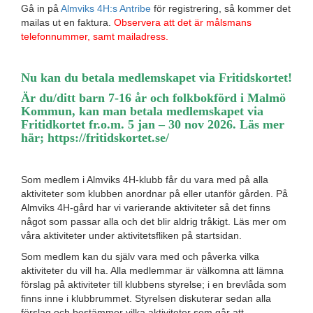
Gå in på
Almviks 4H:s Antribe
för registrering, så kommer det
mailas ut en faktura.
Observera att det är målsmans
telefonnummer, samt mailadress.
Nu kan du betala medlemskapet via Fritidskortet!
Är du/ditt barn 7-16 år och folkbokförd i Malmö
Kommun, kan man betala medlemskapet via
Fritidkortet fr.o.m. 5 jan – 30 nov 2026. Läs mer
här; https://fritidskortet.se/
Som medlem i Almviks 4H-klubb får du vara med på alla
aktiviteter som klubben anordnar på eller utanför gården. På
Almviks 4H-gård har vi varierande aktiviteter så det finns
något som passar alla och det blir aldrig tråkigt. Läs mer om
våra aktiviteter under aktivitetsfliken på startsidan.
Som medlem kan du själv vara med och påverka vilka
aktiviteter du vill ha. Alla medlemmar är välkomna att lämna
förslag på aktiviteter till klubbens styrelse; i en brevlåda som
finns inne i klubbrummet. Styrelsen diskuterar sedan alla
förslag och bestämmer vilka aktiviteter som går att