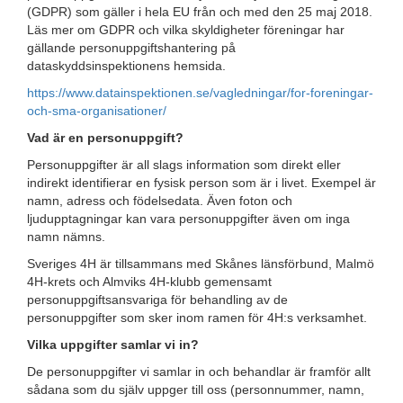
(GDPR) som gäller i hela EU från och med den 25 maj 2018.
Läs mer om GDPR och vilka skyldigheter föreningar har
gällande personuppgiftshantering på
dataskyddsinspektionens hemsida.
https://www.datainspektionen.se/vagledningar/for-foreningar-
och-sma-organisationer/
Vad är en personuppgift?
Personuppgifter är all slags information som direkt eller
indirekt identifierar en fysisk person som är i livet. Exempel är
namn, adress och födelsedata. Även foton och
ljudupptagningar kan vara personuppgifter även om inga
namn nämns.
Sveriges 4H är tillsammans med Skånes länsförbund, Malmö
4H-krets och Almviks 4H-klubb gemensamt
personuppgiftsansvariga för behandling av de
personuppgifter som sker inom ramen för 4H:s verksamhet.
Vilka uppgifter samlar vi in?
De personuppgifter vi samlar in och behandlar är framför allt
sådana som du själv uppger till oss (personnummer, namn,