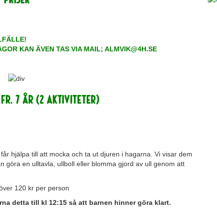
LFÄLLE!
RÅGOR KAN ÄVEN TAS VIA MAIL; ALMVIK@4H.SE
r. 7 år (2 aktiviteter)
år hjälpa till att mocka och ta ut djuren i hagarna. Vi visar dem
dan göra en ulltavla, ullboll eller blomma gjord av ull genom att
töver 120 kr per person
 detta till kl 12:15 så att barnen hinner göra klart.