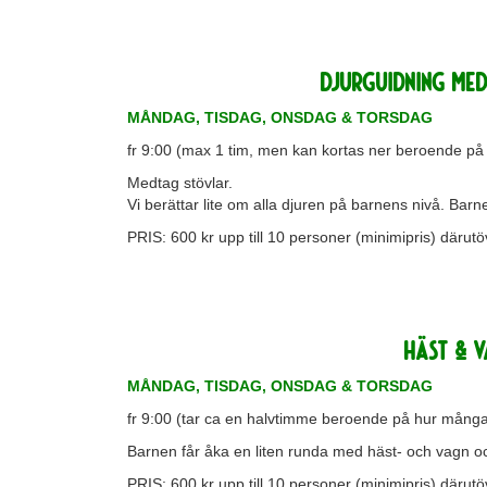
DJURGUIDNING med 
MÅNDAG, TISDAG, ONSDAG & TORSDAG
fr 9:00 (max 1 tim, men kan kortas ner beroende på
Medtag stövlar.
Vi berättar lite om alla djuren på barnens nivå. Barnen
PRIS: 600 kr upp till 10 personer (minimipris) därutö
HÄST & V
MÅNDAG, TISDAG, ONSDAG & TORSDAG
fr 9:00 (tar ca en halvtimme beroende på hur många
Barnen får åka en liten runda med häst- och vagn och
PRIS: 600 kr upp till 10 personer (minimipris) därutö