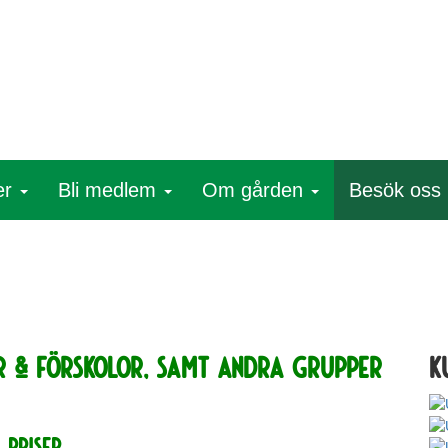
er
Bli medlem
Om gården
Besök oss
R & FÖRSKOLOR, samt andra grupper
K
PRISER