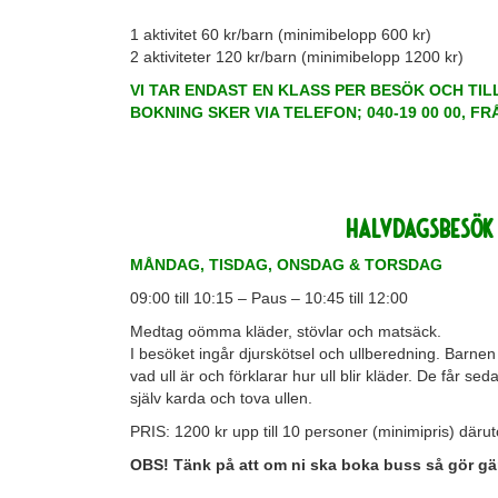
1 aktivitet 60 kr/barn (minimibelopp 600 kr)
2 aktiviteter 120 kr/barn (minimibelopp 1200 kr)
VI TAR ENDAST EN KLASS PER BESÖK OCH TIL
BOKNING SKER VIA TELEFON; 040-19 00 00, F
HALVDAGSBESÖK f
MÅNDAG, TISDAG, ONSDAG & TORSDAG
09:00 till 10:15 – Paus – 10:45 till 12:00
Medtag oömma kläder, stövlar och matsäck.
I besöket ingår djurskötsel och ullberedning. Barnen f
vad ull är och förklarar hur ull blir kläder. De får se
själv karda och tova ullen.
PRIS: 1200 kr upp till 10 personer (minimipris) däru
OBS! Tänk på att om ni ska boka buss så gör gärna