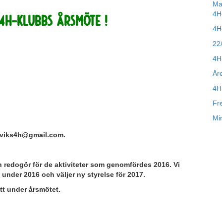
Ma
4H
4H-klubbs årsmöte !
4H
22
4H
År
4H
Fr
Mi
lmviks4h@gmail.com.
redogör för de aktiviteter som genomfördes 2016. Vi
t under 2016 och väljer ny styrelse för 2017.
tt under årsmötet.