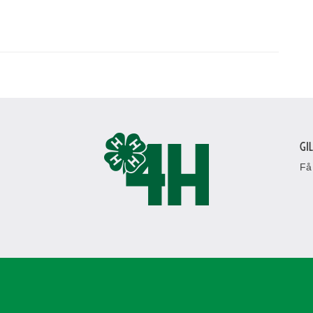
Gi
Få