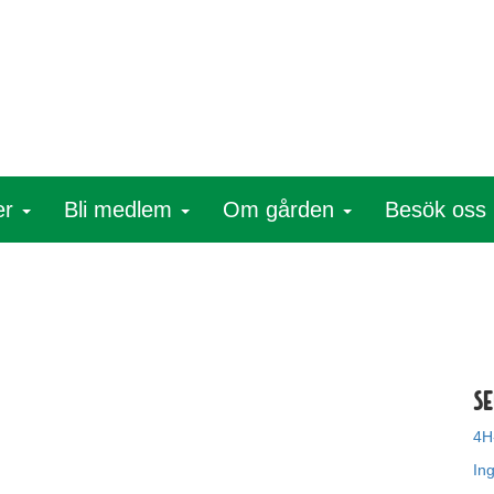
er
Bli medlem
Om gården
Besök oss
Se
4H
In