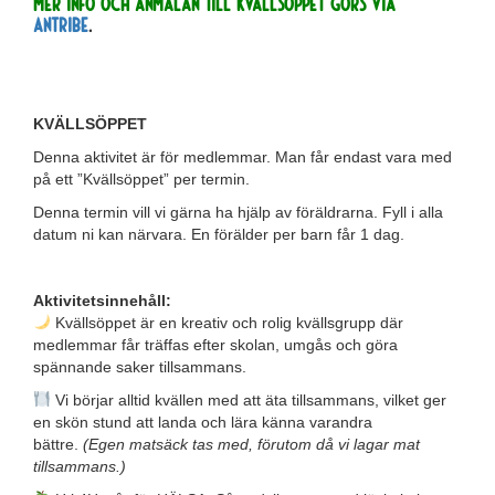
MER INFO OCH Anmälan till Kvällsöppet görs via
Antribe
.
KVÄLLSÖPPET
Denna aktivitet är för medlemmar. Man får endast vara med
på ett ”Kvällsöppet” per termin.
Denna termin vill vi gärna ha hjälp av föräldrarna. Fyll i alla
datum ni kan närvara. En förälder per barn får 1 dag.
Aktivitetsinnehåll:
Kvällsöppet är en kreativ och rolig kvällsgrupp där
medlemmar får träffas efter skolan, umgås och göra
spännande saker tillsammans.
Vi börjar alltid kvällen med att äta tillsammans, vilket ger
en skön stund att landa och lära känna varandra
bättre.
(Egen matsäck tas med, förutom då vi lagar mat
tillsammans.)