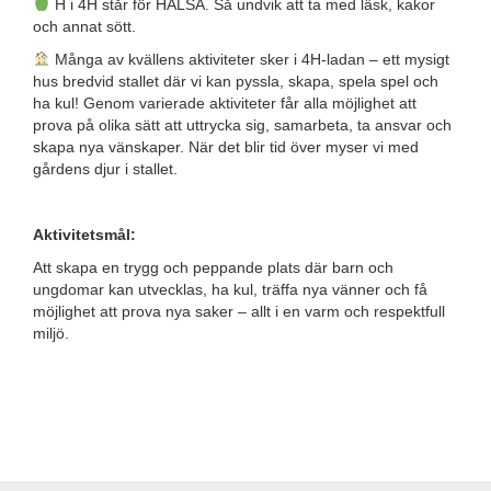
H i 4H står för HÄLSA. Så undvik att ta med läsk, kakor
och annat sött.
Många av kvällens aktiviteter sker i 4H-ladan – ett mysigt
hus bredvid stallet där vi kan pyssla, skapa, spela spel och
ha kul! Genom varierade aktiviteter får alla möjlighet att
prova på olika sätt att uttrycka sig, samarbeta, ta ansvar och
skapa nya vänskaper. När det blir tid över myser vi med
gårdens djur i stallet.
Aktivitetsmål:
Att skapa en trygg och peppande plats där barn och
ungdomar kan utvecklas, ha kul, träffa nya vänner och få
möjlighet att prova nya saker – allt i en varm och respektfull
miljö.