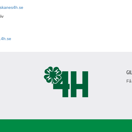
skanes4h.se
.4h.se
Gi
Få