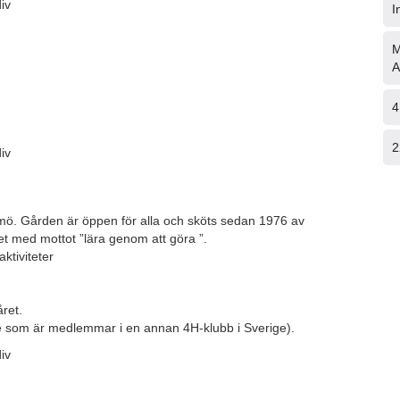
I
M
A
4
2
mö. Gården är öppen för alla och sköts sedan 1976 av
med mottot ”lära genom att göra ”.
ktiviteter
ret.
e som är medlemmar i en annan 4H-klubb i Sverige).