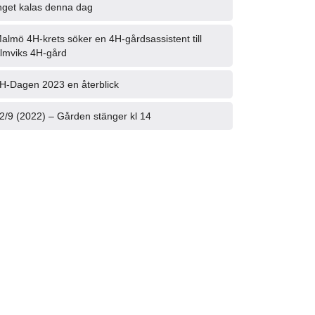
nget kalas denna dag
almö 4H-krets söker en 4H-gårdsassistent till
lmviks 4H-gård
H-Dagen 2023 en återblick
2/9 (2022) – Gården stänger kl 14