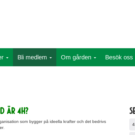
er
Bli medlem
Om gården
Besök oss
D ÄR 4H?
S
organisation som bygger på ideella krafter och det bedrivs
4
er.