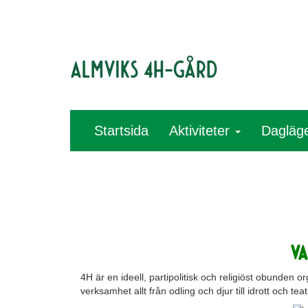
Almviks 4H-gård
Startsida
Aktiviteter
Dagläg
VA
4H är en ideell, partipolitisk och religiöst obunden 
verksamhet allt från odling och djur till idrott och teat