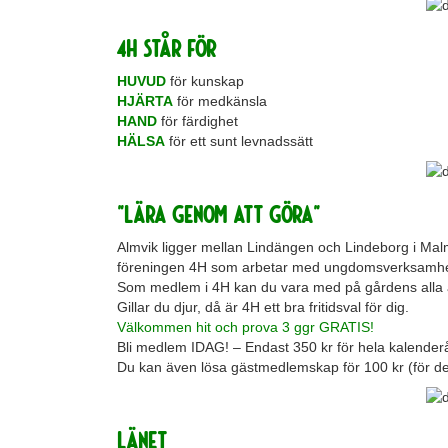
4H STÅR FÖR
HUVUD
för kunskap
HJÄRTA
för medkänsla
HAND
för färdighet
HÄLSA
för ett sunt levnadssätt
”LÄRA GENOM ATT GÖRA”
Almvik ligger mellan Lindängen och Lindeborg i Mal
föreningen 4H som arbetar med ungdomsverksamhet 
Som medlem i 4H kan du vara med på gårdens alla a
Gillar du djur, då är 4H ett bra fritidsval för dig.
Välkommen hit och prova 3 ggr GRATIS!
Bli medlem IDAG! – Endast 350 kr för hela kalenderå
Du kan även lösa gästmedlemskap för 100 kr (för d
LÄNET