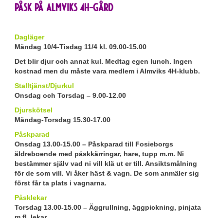
Påsk på Almviks 4H-gård
Dagläger
Måndag 10/4-Tisdag 11/4 kl. 09.00-15.00
Det blir djur och annat kul. Medtag egen lunch. Ingen
kostnad men du måste vara medlem i Almviks 4H-klubb.
Stalltjänst/Djurkul
Onsdag och Torsdag – 9.00-12.00
Djurskötsel
Måndag-Torsdag 15.30-17.00
Påskparad
Onsdag 13.00-15.00 – Påskparad till Fosieborgs
äldreboende med påskkärringar, hare, tupp m.m. Ni
bestämmer själv vad ni vill klä ut er till. Ansiktsmålning
för de som vill. Vi åker häst & vagn. De som anmäler sig
först får ta plats i vagnarna.
Påsklekar
Torsdag 13.00-15.00 – Äggrullning, äggpickning, pinjata
m.fl. lekar.