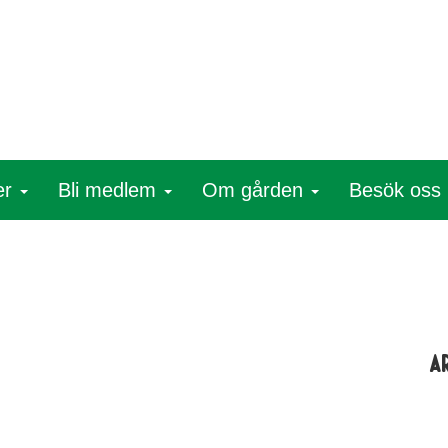
er
Bli medlem
Om gården
Besök oss
A