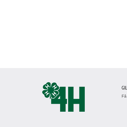
Gi
Få