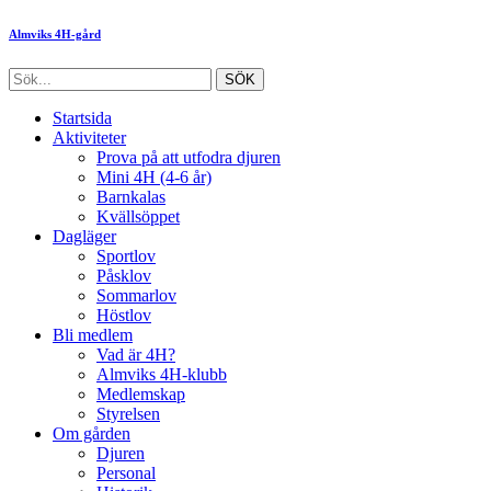
Almviks 4H-gård
Startsida
Aktiviteter
Prova på att utfodra djuren
Mini 4H (4-6 år)
Barnkalas
Kvällsöppet
Dagläger
Sportlov
Påsklov
Sommarlov
Höstlov
Bli medlem
Vad är 4H?
Almviks 4H-klubb
Medlemskap
Styrelsen
Om gården
Djuren
Personal