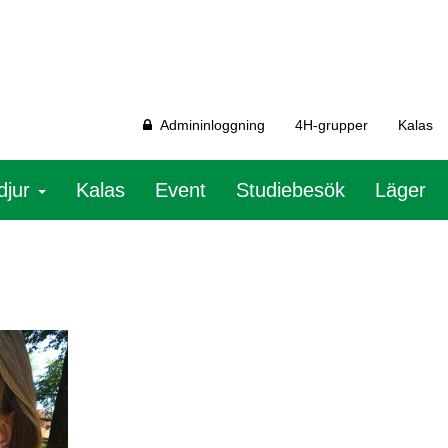
Admininloggning
4H-grupper
Kalas
djur
Kalas
Event
Studiebesök
Läger