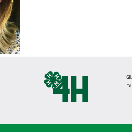
Gi
Få