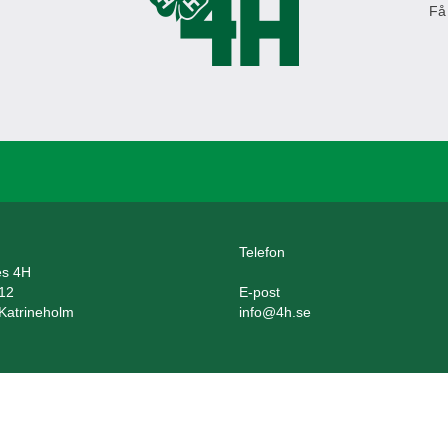
Få
Telefon
es 4H
12
E-post
Katrineholm
info@4h.se