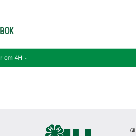
dbok
r om 4H
Gi