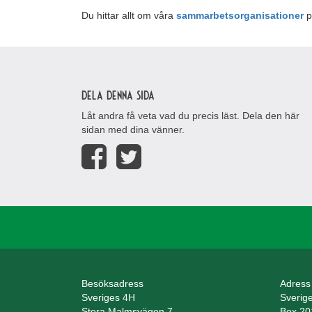
Du hittar allt om våra
sammarbetsorganisationer
p
Dela denna sida
Låt andra få veta vad du precis läst. Dela den här
sidan med dina vänner.
Besöksadress
Adress
Sveriges 4H
Sverig
Stora Malmsvägen 7
Box 20