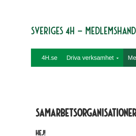
Sveriges 4H – medlemshan
4H.se
Driva verksamhet
Me
Samarbetsorganisatione
HEj!