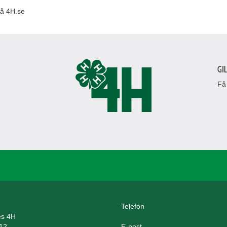
å 4H.se
Gi
Få
Telefon
es 4H
12
E-post