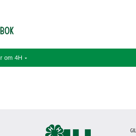
dbok
r om 4H
Gi