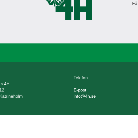
Få
Telefon
es 4H
12
E-post
Katrineholm
info@4h.se