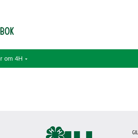
dbok
r om 4H
Gi