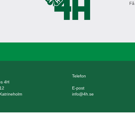
Få
Telefon
es 4H
12
E-post
Katrineholm
info@4h.se