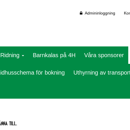
Admininloggning
Kon
Ridning
Barnkalas på 4H
Våra sponsorer
idhusschema för bokning
Uthyrning av transpor
nna till.