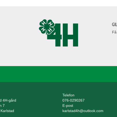
Gi
Få
Telefon
ad 4H-gård
076-0290267
n 7
E-post
 Karlstad
karlstad4h@outlook.com