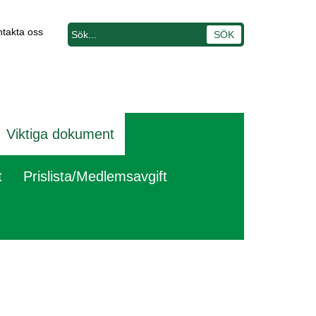
takta oss
Viktiga dokument
t
Prislista/Medlemsavgift