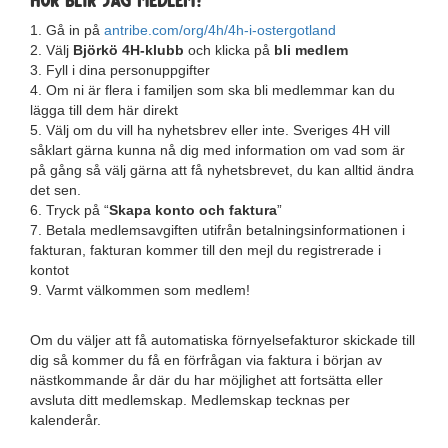
1. Gå in på
antribe.com/org/4h/4h-i-ostergotland
2. Välj
Björkö 4H-klubb
och klicka på
bli medlem
3. Fyll i dina personuppgifter
4. Om ni är flera i familjen som ska bli medlemmar kan du
lägga till dem här direkt
5. Välj om du vill ha nyhetsbrev eller inte. Sveriges 4H vill
såklart gärna kunna nå dig med information om vad som är
på gång så välj gärna att få nyhetsbrevet, du kan alltid ändra
det sen.
6. Tryck på “
Skapa konto och faktura
”
7. Betala medlemsavgiften utifrån betalningsinformationen i
fakturan, fakturan kommer till den mejl du registrerade i
kontot
9. Varmt välkommen som medlem!
Om du väljer att få automatiska förnyelsefakturor skickade till
dig så kommer du få en förfrågan via faktura i början av
nästkommande år där du har möjlighet att fortsätta eller
avsluta ditt medlemskap. Medlemskap tecknas per
kalenderår.