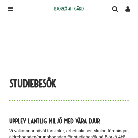
Björkö 4H-gård
Studiebesök
Upplev lantlig miljö med våra djur
Vi välkomnar såväl förskolor, arbetsplatser, skolor, föreningar,
äldreboenden/gruppboenden för studiebesök på Björkö 4H!