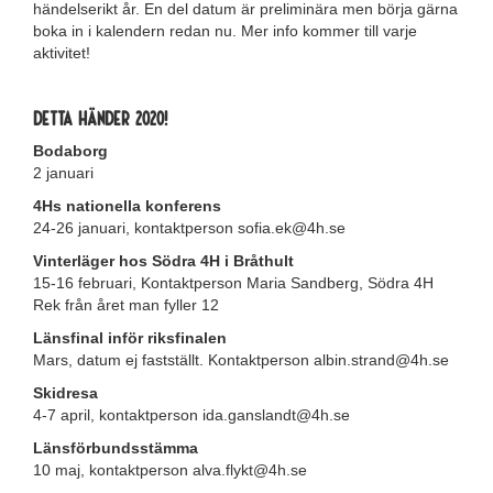
händelserikt år. En del datum är preliminära men börja gärna
boka in i kalendern redan nu. Mer info kommer till varje
aktivitet!
Detta händer 2020!
Bodaborg
2 januari
4Hs nationella konferens
24-26 januari, kontaktperson sofia.ek@4h.se
Vinterläger hos Södra 4H i Bråthult
15-16 februari, Kontaktperson Maria Sandberg, Södra 4H
Rek från året man fyller 12
Länsfinal inför riksfinalen
Mars, datum ej fastställt. Kontaktperson albin.strand@4h.se
Skidresa
4-7 april, kontaktperson ida.ganslandt@4h.se
Länsförbundsstämma
10 maj, kontaktperson alva.flykt@4h.se