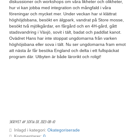
diskussioner och workshops om våra likheter och olikheter,
hur vi kan jobba med integration och mångfald i våra
föreningar och mycket mer. Under veckan har vi klättrat
höghöjdsbana, besökt en älgpark, vandrat på Store mosse,
besökt två mjölkgårdar, en fårgård och en 4H-gård, gått
stadsvandring i Växjö, sovit i tält, badat och paddlat kanot.
Ovädret Hans har inte stoppat ungdomarna från varken
höghöjsbana eller sova i tält. Nu ser ungdomarna fram emot
att nästa år får besöka England och delta i ett fullspäckat
program där. Utbyten är både lärorikt och roligt!
Skrivet av Sofia Ek,
2023-08-10
Inlagd i kategori:
Okategoriserade
Kommentarer:
0