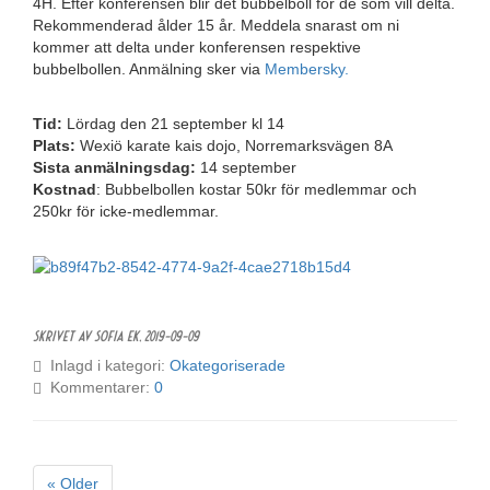
4H. Efter konferensen blir det bubbelboll för de som vill delta.
Rekommenderad ålder 15 år. Meddela snarast om ni
kommer att delta under konferensen respektive
bubbelbollen. Anmälning sker via
Membersky.
Tid:
Lördag den 21 september kl 14
Plats:
Wexiö karate kais dojo, Norremarksvägen 8A
Sista anmälningsdag:
14 september
Kostnad
: Bubbelbollen kostar 50kr för medlemmar och
250kr för icke-medlemmar.
Skrivet av Sofia Ek,
2019-09-09
Inlagd i kategori:
Okategoriserade
Kommentarer:
0
« Older