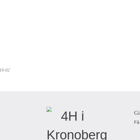
10-02
Gi
Få