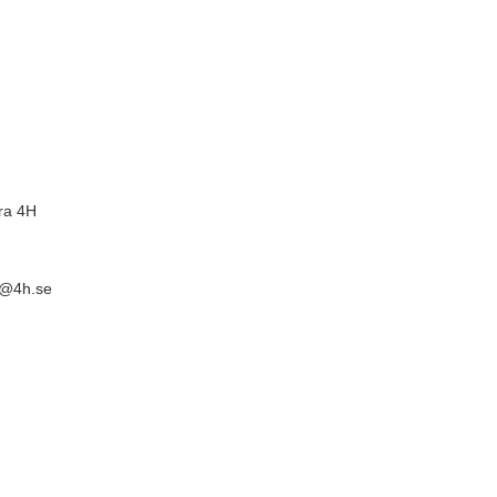
ra 4H
nd@4h.se