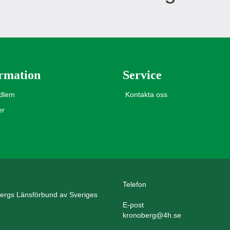
rmation
Service
edlem
Kontakta oss
er
Telefon
ergs Länsförbund av Sveriges
E-post
kronoberg@4h.se