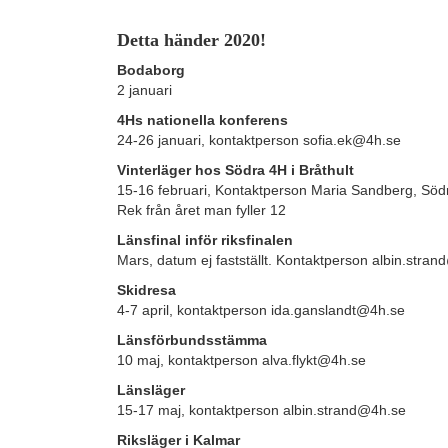
Detta händer 2020!
Bodaborg
2 januari
4Hs nationella konferens
24-26 januari, kontaktperson sofia.ek@4h.se
Vinterläger hos Södra 4H i Bråthult
15-16 februari, Kontaktperson Maria Sandberg, Söd
Rek från året man fyller 12
Länsfinal inför riksfinalen
Mars, datum ej fastställt. Kontaktperson albin.stra
Skidresa
4-7 april, kontaktperson ida.ganslandt@4h.se
Länsförbundsstämma
10 maj, kontaktperson alva.flykt@4h.se
Länsläger
15-17 maj, kontaktperson albin.strand@4h.se
Riksläger i Kalmar