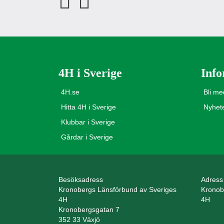
4H i Sverige
Info
4H.se
Bli m
Hitta 4H i Sverige
Nyhet
Klubbar i Sverige
Gårdar i Sverige
Besöksadress
Adress
Kronobergs Länsförbund av Sveriges
Kronob
4H
4H
Kronobergsgatan 7
352 33 Växjö