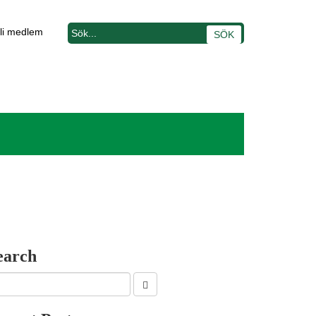
li medlem
earch