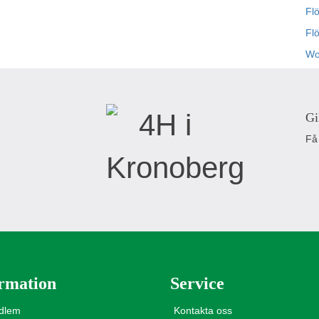
Flö
Fl
Wo
Gi
Få
rmation
Service
edlem
Kontakta oss