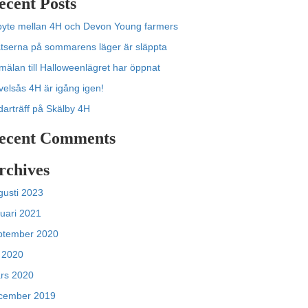
ecent Posts
byte mellan 4H och Devon Young farmers
atserna på sommarens läger är släppta
mälan till Halloweenlägret har öppnat
velsås 4H är igång igen!
darträff på Skälby 4H
ecent Comments
rchives
gusti 2023
nuari 2021
ptember 2020
i 2020
rs 2020
cember 2019