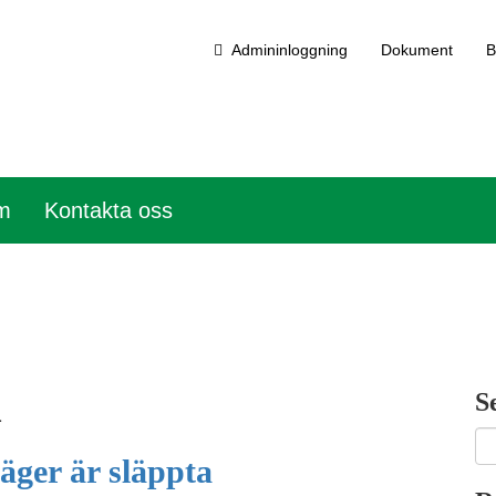
Admininloggning
Dokument
B
em
Kontakta oss
1
S
äger är släppta