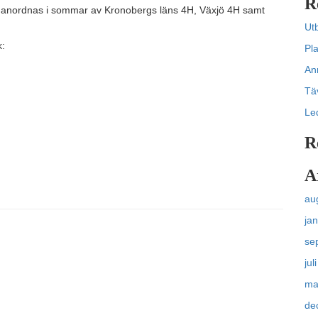
R
r anordnas i sommar av Kronobergs läns 4H, Växjö 4H samt
Ut
k:
Pl
An
Tä
Le
R
A
au
ja
se
jul
ma
de