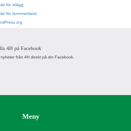
de för inlägg
öde för kommentarer
rdPress.org
lla 4H på Facebook
 nyheter från 4H direkt på din Facebook.
Meny