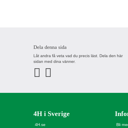
Dela denna sida
Låt andra få veta vad du precis läst. Dela den här
sidan med dina vänner.
4H i Sverige
Info
4H.se
Bli m