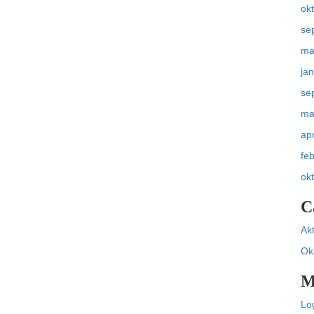
ok
se
ma
ja
se
ma
apr
fe
ok
C
Akt
Ok
M
Lo