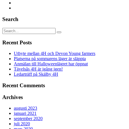
Search
Recent Posts
Utbyte mellan 4H och Devon Young farmers
Platserna på sommarens läger är släppta
Anmälan till Halloweenlägret har öppnat
Tävelsås 4H är igång igen!
Ledarträff på Skälby 4H
Recent Comments
Archives
augusti 2023
januari 2021
september 2020
juli 2020
mars 2020