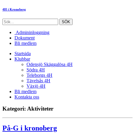
4H i Kronoberg
Admininloggning
Dokument
Bli medlem
Startsida
Klubbar
Odensjö Skäggalösa 4H
Södra 4H
Teleborgs 4H
Tävelsås 4H
Växjö 4H
Bli medlem
Kontakta oss
Kategori: Aktiviteter
På-G i kronoberg