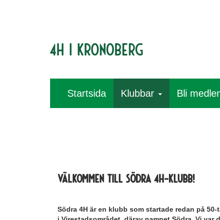
4H i Kronoberg
Startsida
Klubbar
Bli medl
Välkommen till Södra 4H-klubb!
Södra 4H är en klubb som startade redan på 50-ta
i Virestadsområdet, därav namnet Södra. Vi var d