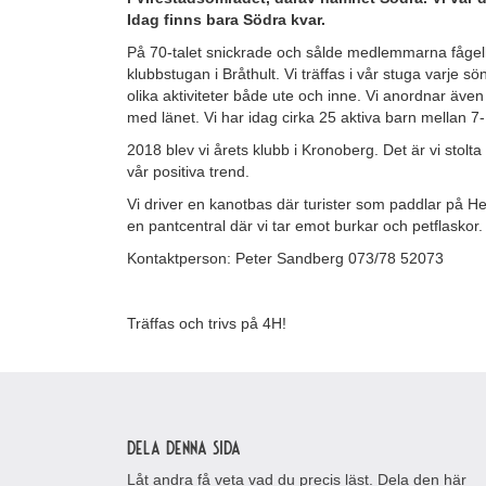
Idag finns bara Södra kvar.
På 70-talet snickrade och sålde medlemmarna fåge
klubbstugan i Bråthult. Vi träffas i vår stuga varje s
olika aktiviteter både ute och inne. Vi anordnar även
med länet. Vi har idag cirka 25 aktiva barn mellan 7-
2018 blev vi årets klubb i Kronoberg. Det är vi stolt
vår positiva trend.
Vi driver en kanotbas där turister som paddlar på He
en pantcentral där vi tar emot burkar och petflaskor.
Kontaktperson: Peter Sandberg 073/78 52073
Träffas och trivs på 4H!
Dela denna sida
Låt andra få veta vad du precis läst. Dela den här