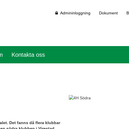
Admininloggning
Dokument
B
em
Kontakta oss
let. Det fanns då flera klubbar
en södra klubben i Virestad.