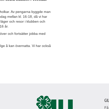
lholkar. Av pengarna byggde man
öndag mellan kl. 16-18, då vi har
 läger och resor i klubben och
16 år.
a över och fortsätter jobba med
lge å kan övernatta. Vi har också
Gi
Få