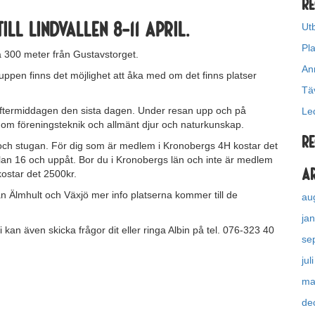
Re
ll Lindvallen 8-11 april.
Ut
Pl
a 300 meter från Gustavstorget.
An
uppen finns det möjlighet att åka med om det finns platser
Tä
eftermiddagen den sista dagen. Under resan upp och på
Le
r om föreningsteknik och allmänt djur och naturkunskap.
R
 och stugan. För dig som är medlem i Kronobergs 4H kostar det
lan 16 och uppåt. Bor du i Kronobergs län och inte är medlem
A
kostar det 2500kr.
n Älmhult och Växjö mer info platserna kommer till de
au
ja
i kan även skicka frågor dit eller ringa Albin på tel. 076-323 40
se
jul
ma
de