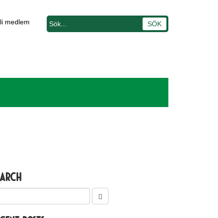
li medlem
earch