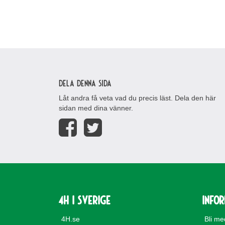
Dela denna sida
Låt andra få veta vad du precis läst. Dela den här
sidan med dina vänner.
4H i Sverige
Info
4H.se
Bli m