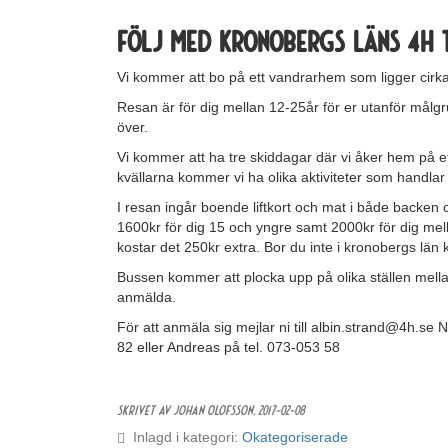
Följ med Kronobergs läns 4H ti
Vi kommer att bo på ett vandrarhem som ligger cirk
Resan är för dig mellan 12-25år för er utanför målgr
över.
Vi kommer att ha tre skiddagar där vi åker hem på 
kvällarna kommer vi ha olika aktiviteter som handla
I resan ingår boende liftkort och mat i både backen
1600kr för dig 15 och yngre samt 2000kr för dig mel
kostar det 250kr extra. Bor du inte i kronobergs län 
Bussen kommer att plocka upp på olika ställen mella
anmälda.
För att anmäla sig mejlar ni till albin.strand@4h.se N
82 eller Andreas på tel. 073-053 58
Skrivet av Johan Olofsson,
2017-02-08
Inlagd i kategori:
Okategoriserade