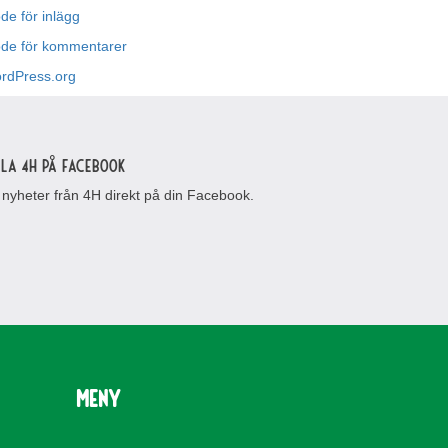
de för inlägg
öde för kommentarer
rdPress.org
lla 4H på Facebook
 nyheter från 4H direkt på din Facebook.
Meny