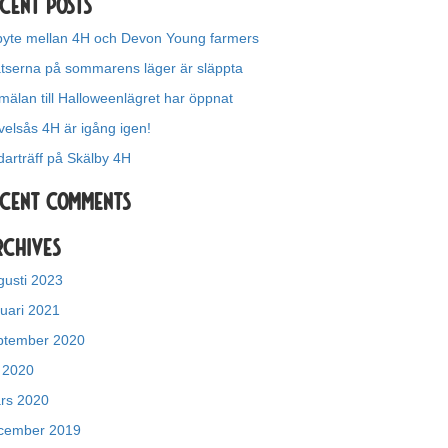
cent Posts
byte mellan 4H och Devon Young farmers
atserna på sommarens läger är släppta
mälan till Halloweenlägret har öppnat
velsås 4H är igång igen!
darträff på Skälby 4H
ecent Comments
rchives
gusti 2023
nuari 2021
ptember 2020
i 2020
rs 2020
cember 2019