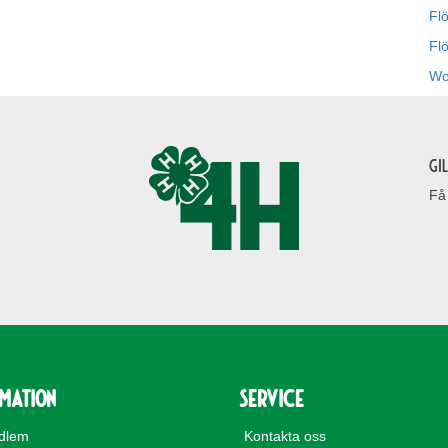
Flö
Fl
Wo
Gi
Få
rmation
Service
edlem
Kontakta oss