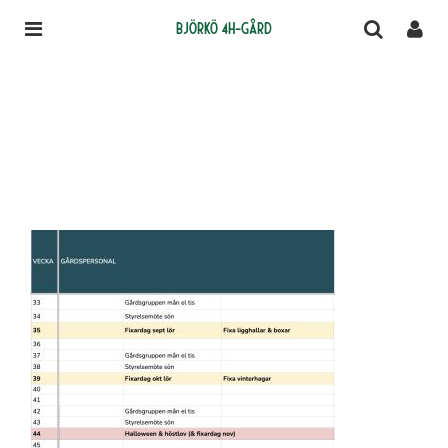
Björkö 4H-gård