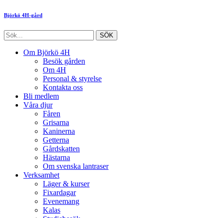
Björkö 4H-gård
Om Björkö 4H
Besök gården
Om 4H
Personal & styrelse
Kontakta oss
Bli medlem
Våra djur
Fåren
Grisarna
Kaninerna
Getterna
Gårdskatten
Hästarna
Om svenska lantraser
Verksamhet
Läger & kurser
Fixardagar
Evenemang
Kalas