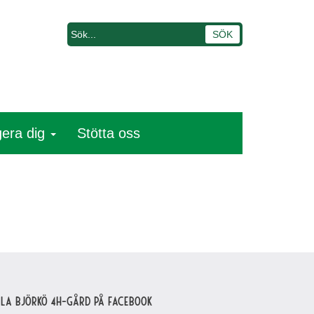
era dig
Stötta oss
lla Björkö 4H-gård på Facebook