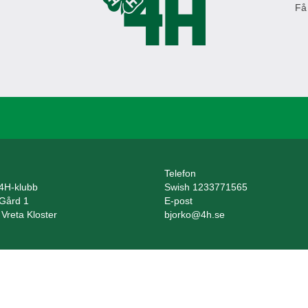
Få
Telefon
 4H-klubb
Swish 1233771565
 Gård 1
E-post
Vreta Kloster
bjorko@4h.se