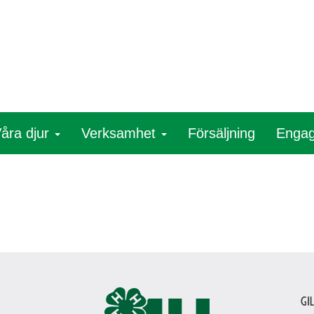
åra djur
Verksamhet
Försäljning
Engag
Gi