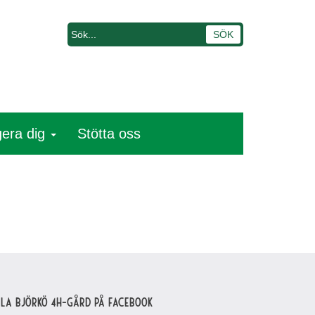
era dig
Stötta oss
lla Björkö 4H-gård på Facebook