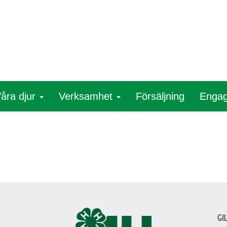
åra djur
Verksamhet
Försäljning
Engag
Gi