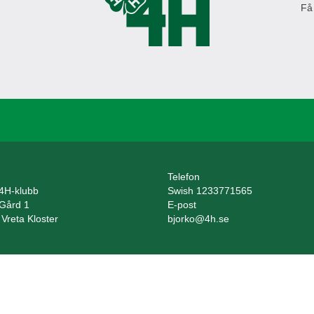
Få
Telefon
 4H-klubb
Swish 1233771565
 Gård 1
E-post
Vreta Kloster
bjorko@4h.se