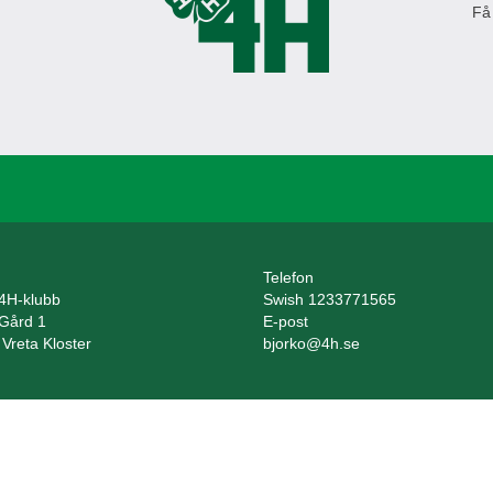
Få
Telefon
 4H-klubb
Swish 1233771565
 Gård 1
E-post
Vreta Kloster
bjorko@4h.se