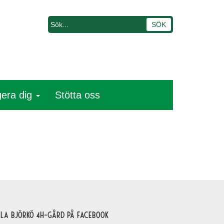
era dig
Stötta oss
lla Björkö 4H-gård på Facebook