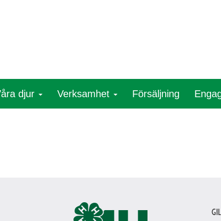
åra djur
Verksamhet
Försäljning
Engag
Gi