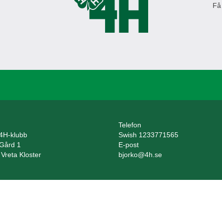
Få
Telefon
 4H-klubb
Swish 1233771565
 Gård 1
E-post
Vreta Kloster
bjorko@4h.se