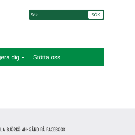
era dig
Stötta oss
lla Björkö 4H-gård på Facebook