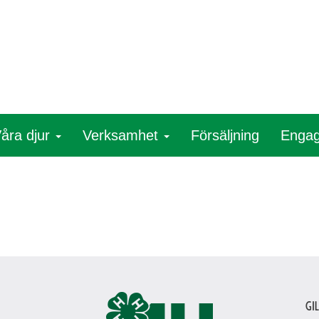
åra djur
Verksamhet
Försäljning
Engag
Gi