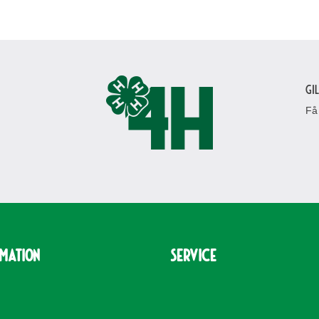
Gi
Få
rmation
Service