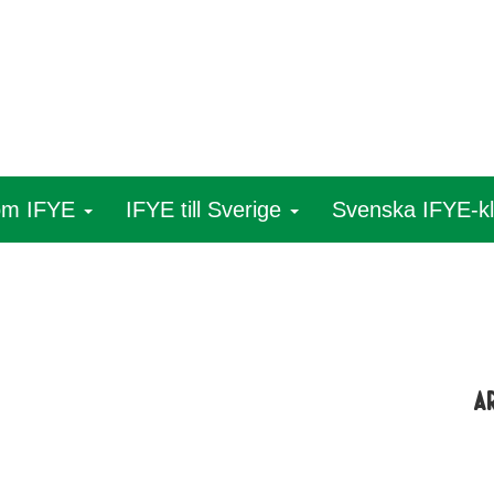
som IFYE
IFYE till Sverige
Svenska IFYE-k
A