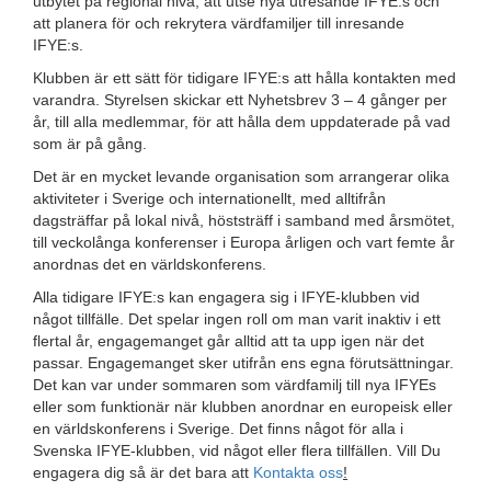
utbytet på regional nivå, att utse nya utresande IFYE:s och
att planera för och rekrytera värdfamiljer till inresande
IFYE:s.
Klubben är ett sätt för tidigare IFYE:s att hålla kontakten med
varandra. Styrelsen skickar ett Nyhetsbrev 3 – 4 gånger per
år, till alla medlemmar, för att hålla dem uppdaterade på vad
som är på gång.
Det är en mycket levande organisation som arrangerar olika
aktiviteter i Sverige och internationellt, med alltifrån
dagsträffar på lokal nivå, höststräff i samband med årsmötet,
till veckolånga konferenser i Europa årligen och vart femte år
anordnas det en världskonferens.
Alla tidigare IFYE:s kan engagera sig i IFYE-klubben vid
något tillfälle. Det spelar ingen roll om man varit inaktiv i ett
flertal år, engagemanget går alltid att ta upp igen när det
passar. Engagemanget sker utifrån ens egna förutsättningar.
Det kan var under sommaren som värdfamilj till nya IFYEs
eller som funktionär när klubben anordnar en europeisk eller
en världskonferens i Sverige. Det finns något för alla i
Svenska IFYE-klubben, vid något eller flera tillfällen. Vill Du
engagera dig så är det bara att
Kontakta oss
!