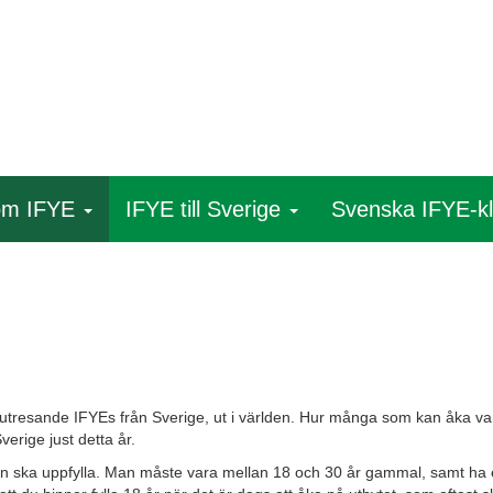
som IFYE
IFYE till Sverige
Svenska IFYE-k
 utresande IFYEs från Sverige, ut i världen. Hur många som kan åka v
verige just detta år.
man ska uppfylla. Man måste vara mellan 18 och 30 år gammal, samt ha