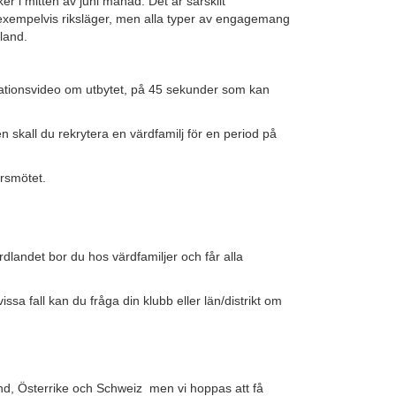
er i mitten av juni månad. Det är särskilt
om exempelvis riksläger, men alla typer av engagemang
 land.
entationsvideo om utbytet, på 45 sekunder som kan
 skall du rekrytera en värdfamilj för en period på
årsmötet.
dlandet bor du hos värdfamiljer och får alla
vissa fall kan du fråga din klubb eller län/distrikt om
land, Österrike och Schweiz men vi hoppas att få