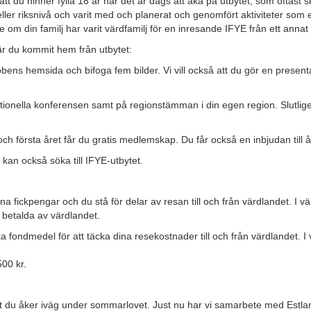
 du hinner fylla 18 år när det är dags att åka på utbytet, som oftast sk
s- eller riksnivå och varit med och planerat och genomfört aktiviteter s
 om din familj har varit värdfamilj för en inresande IFYE från ett annat
är du kommit hem från utbytet:
lubbens hemsida och bifoga fem bilder. Vi vill också att du gör en pres
ionella konferensen samt på regionstämman i din egen region. Slutligen
 första året får du gratis medlemskap. Du får också en inbjudan till 
n också söka till IFYE-utbytet.
ickpengar och du stå för delar av resan till och från värdlandet. I vär
 betalda av värdlandet.
öka fondmedel för att täcka dina resekostnader till och från värdlandet. I 
500 kr.
så att du åker iväg under sommarlovet. Just nu har vi samarbete med Est