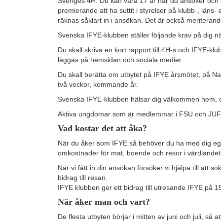
Sveriges 4H. Du kan vara 17 år när du ansöker och att
premierande att ha suttit i styrelser på klubb-, län
räknas såklart in i ansökan. Det är också meriterande
Svenska IFYE-klubben ställer följande krav på dig n
Du skall skriva en kort rapport till 4H-s och IFYE-k
läggas på hemsidan och sociala medier.
Du skall berätta om utbytet på IFYE årsmötet, på Nat
två veckor, kommande år.
Svenska IFYE-klubben hälsar dig välkommen hem, och
Aktiva ungdomar som är medlemmar i FSU och JUF ka
Vad kostar det att åka?
När du åker som IFYE så behöver du ha med dig egna f
omkostnader för mat, boende och resor i värdlandet
När vi fått in din ansökan försöker vi hjälpa till att s
bidrag till resan.
IFYE klubben ger ett bidrag till utresande IFYE på 1
När åker man och vart?
De flesta utbyten börjar i mitten av juni och juli, 