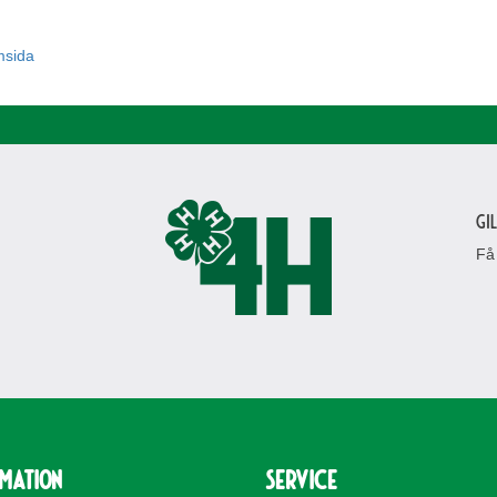
msida
Gi
Få
rmation
Service