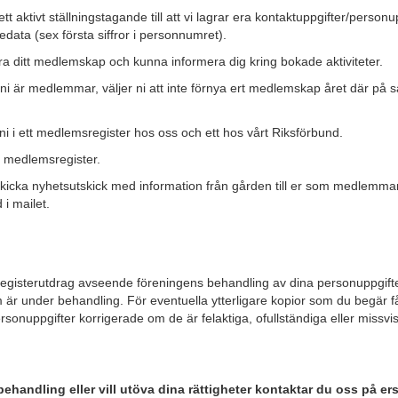
t aktivt ställningstagande till att vi lagrar era kontaktuppgifter/person
ata (sex första siffror i personnumret).
era ditt medlemskap och kunna informera dig kring bokade aktiviteter.
ni är medlemmar, väljer ni att inte förnya ert medlemskap året där på så
ni i ett medlemsregister hos oss och ett hos vårt Riksförbund.
l medlemsregister.
skicka nyhetsutskick med information från gården till er som medlemmar.
i mailet.
tt registerutdrag avseende föreningens behandling av dina personuppgif
r under behandling. För eventuella ytterligare kopior som du begär får 
personuppgifter korrigerade om de är felaktiga, ofullständiga eller miss
handling eller vill utöva dina rättigheter kontaktar du oss på e