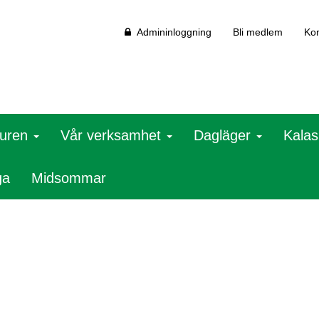
Admininloggning
Bli medlem
Kon
juren
Vår verksamhet
Dagläger
Kalas
ga
Midsommar