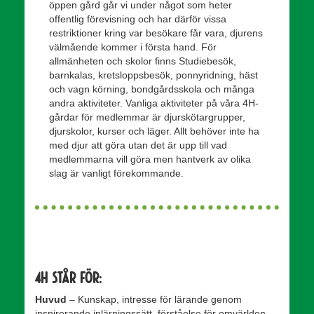
öppen gård går vi under något som heter
offentlig förevisning och har därför vissa
restriktioner kring var besökare får vara, djurens
välmående kommer i första hand. För
allmänheten och skolor finns Studiebesök,
barnkalas, kretsloppsbesök, ponnyridning, häst
och vagn körning, bondgårdsskola och många
andra aktiviteter. Vanliga aktiviteter på våra 4H-
gårdar för medlemmar är djurskötargrupper,
djurskolor, kurser och läger. Allt behöver inte ha
med djur att göra utan det är upp till vad
medlemmarna vill göra men hantverk av olika
slag är vanligt förekommande.
4H står för:
Huvud
– Kunskap, intresse för lärande genom
inspirerande inlärningssätt, förståelse för omvärlden,