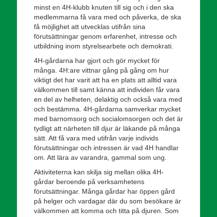
minst en 4H-klubb knuten till sig och i den ska
medlemmarna få vara med och påverka, de ska
få möjlighet att utvecklas utifrån sina
förutsättningar genom erfarenhet, intresse och
utbildning inom styrelsearbete och demokrati.
4H-gårdarna har gjort och gör mycket för
många. 4H:are vittnar gång på gång om hur
viktigt det har varit att ha en plats att alltid vara
välkommen till samt känna att individen får vara
en del av helheten, delaktig och också vara med
och bestämma. 4H-gårdarna samverkar mycket
med barnomsorg och socialomsorgen och det är
tydligt att närheten till djur är läkande på många
sätt. Att få vara med utifrån varje individs
förutsättningar och intressen är vad 4H handlar
om. Att lära av varandra, gammal som ung.
Aktiviteterna kan skilja sig mellan olika 4H-
gårdar beroende på verksamhetens
förutsättningar. Många gårdar har öppen gård
på helger och vardagar där du som besökare är
välkommen att komma och titta på djuren. Som