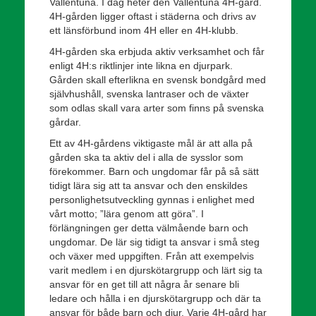
Vallentuna. I dag heter den Vallentuna 4H-gård.
4H-gården ligger oftast i städerna och drivs av
ett länsförbund inom 4H eller en 4H-klubb.
4H-gården ska erbjuda aktiv verksamhet och får
enligt 4H:s riktlinjer inte likna en djurpark.
Gården skall efterlikna en svensk bondgård med
självhushåll, svenska lantraser och de växter
som odlas skall vara arter som finns på svenska
gårdar.
Ett av 4H-gårdens viktigaste mål är att alla på
gården ska ta aktiv del i alla de sysslor som
förekommer. Barn och ungdomar får på så sätt
tidigt lära sig att ta ansvar och den enskildes
personlighetsutveckling gynnas i enlighet med
vårt motto; ”lära genom att göra”. I
förlängningen ger detta välmående barn och
ungdomar. De lär sig tidigt ta ansvar i små steg
och växer med uppgiften. Från att exempelvis
varit medlem i en djurskötargrupp och lärt sig ta
ansvar för en get till att några år senare bli
ledare och hålla i en djurskötargrupp och där ta
ansvar för både barn och djur. Varje 4H-gård har