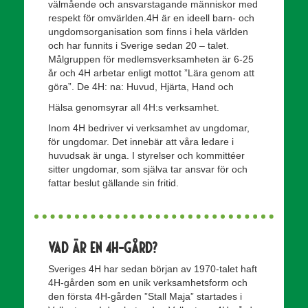
välmående och ansvarstagande människor med
respekt för omvärlden.4H är en ideell barn- och
ungdomsorganisation som finns i hela världen
och har funnits i Sverige sedan 20 – talet.
Målgruppen för medlemsverksamheten är 6-25
år och 4H arbetar enligt mottot ”Lära genom att
göra”. De 4H: na: Huvud, Hjärta, Hand och
Hälsa genomsyrar all 4H:s verksamhet.
Inom 4H bedriver vi verksamhet av ungdomar,
för ungdomar. Det innebär att våra ledare i
huvudsak är unga. I styrelser och kommittéer
sitter ungdomar, som själva tar ansvar för och
fattar beslut gällande sin fritid.
Vad är en 4H-gård?
Sveriges 4H har sedan början av 1970-talet haft
4H-gården som en unik verksamhetsform och
den första 4H-gården ”Stall Maja” startades i