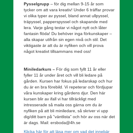
Pysselgrupp
– för dig mellan 9-15 år som
tycker om att vara kreativ! Under 6 träffar provar
vi olika typer av pyssel, bland annat ullpyssel,
träpyssel, papperspyssel och skapande med
lera. Varje gång testar vi något nytt och låter
fantasin flöda! Du behöver inga förkunskaper –
alla skapar utifrån sin egen nivå och stil. Det
viktigaste är att du är nyfiken och vill prova
något kreativt tillsammans med oss!
Miniledarkurs –
För dig som fyllt 11 år eller
fyller 11 år under året och vill bli ledare på
gården. Kursen har fokus på ledarskap och hur
du är en bra förebild. Vi repeterar och fördjupar
våra kunskaper kring gårdens djur. Den här
kursen blir av ifall vi har tillräckligt med
intresserade så maila oss gärna om du är
nyfiken på att bli miniledare, så skriver vi upp
dig/ditt barn på ”väntlista” och hör av oss när det
är dags. Mail: ersboda@4h.se
Klicka här för att läsa mer om vad det innebär