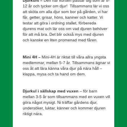
Djurkurs –
Den här kursen passar dig som är 8-
12 år och tycker om djur!
Tillsammans lär vi oss
att sköta om alla djur som bor på gården, vi har
får, getter, grisar, höns, kaniner och katter. Vi
testar att göra i ordning stallet, förbereda
djurens mat och lär oss om vad djuren behöver
för att må bra. Det blir också mys med djuren
och kanske en liten promenad med fåren.
Mini 4H –
Mini-4H är riktat till våra allra yngsta
medlemmar, mellan 5-7 år.
Tillsammans ägnar vi
oss åt att lära känna våra djur på nära håll –
klappa, mysa och ta hand om dem.
Djurkul i sällskap med vuxen
– för barn
mellan 3-5 år som tillsammans med en vuxen vill
göra något mysigt. Ni träffar gårdens djur,
undersöker, luktar, känner och kommer djuren
riktigt nära.