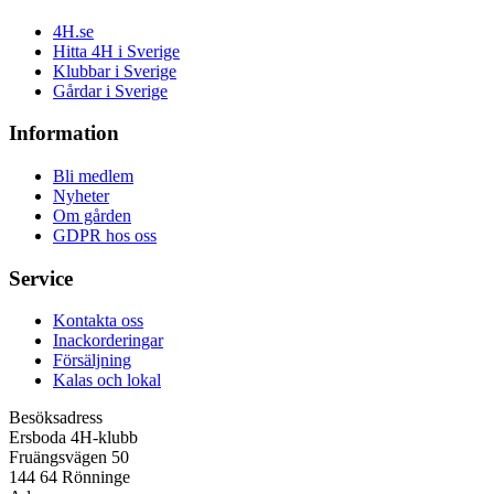
4H.se
Hitta 4H i Sverige
Klubbar i Sverige
Gårdar i Sverige
Information
Bli medlem
Nyheter
Om gården
GDPR hos oss
Service
Kontakta oss
Inackorderingar
Försäljning
Kalas och lokal
Besöksadress
Ersboda 4H-klubb
Fruängsvägen 50
144 64 Rönninge