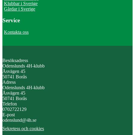
Klubbar i Sverige
Gårdar i Sverige
Service
Kontakta oss
Besöksadress
Odenslunds 4H-klubb
Åsvägen 45
50741 Borås
Adress
Odenslunds 4H-klubb
Åsvägen 45
50741 Borås
Telefon
0702722129
E-post
odenslund@4h.se
Sekretess och cookies