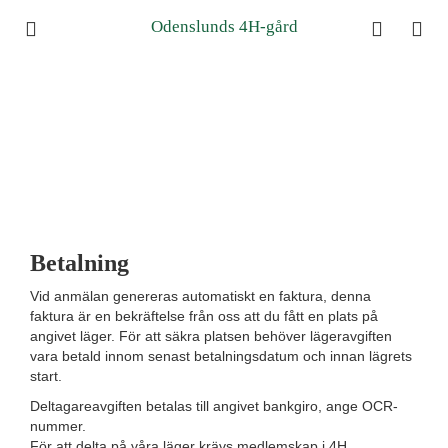
Odenslunds 4H-gård
Betalning
Vid anmälan genereras automatiskt en faktura, denna
faktura är en bekräftelse från oss att du fått en plats på
angivet läger. För att säkra platsen behöver lägeravgiften
vara betald innom senast betalningsdatum och innan lägrets
start.
Deltagareavgiften betalas till angivet bankgiro, ange OCR-
nummer.
För att delta på våra läger krävs medlemskap i 4H.