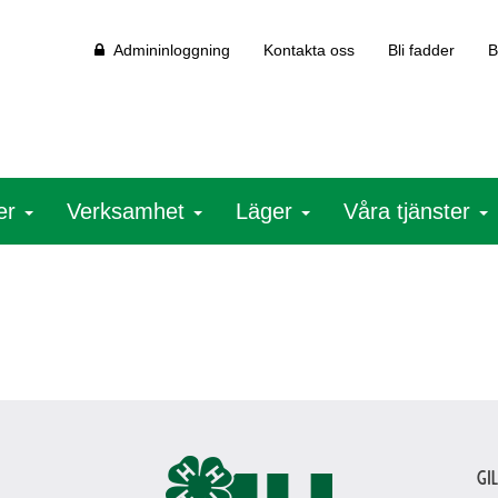
Admininloggning
Kontakta oss
Bli fadder
B
ter
Verksamhet
Läger
Våra tjänster
Gi