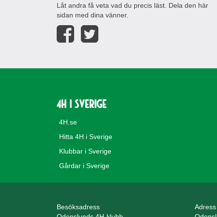
Låt andra få veta vad du precis läst. Dela den här
sidan med dina vänner.
4H i Sverige
4H.se
Hitta 4H i Sverige
Klubbar i Sverige
Gårdar i Sverige
Besöksadress
Adress
Odenslunds 4H-klubb
Odensl