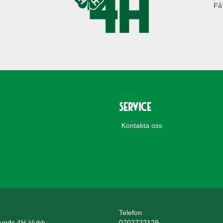
Få
Service
Kontakta oss
Telefon
unds 4H-klubb
0702722129