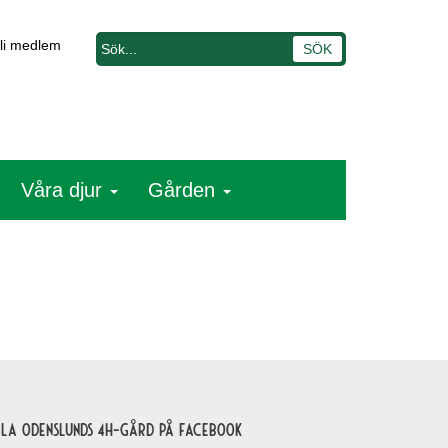
li medlem
Våra djur
Gården
lla Odenslunds 4H-gård på Facebook