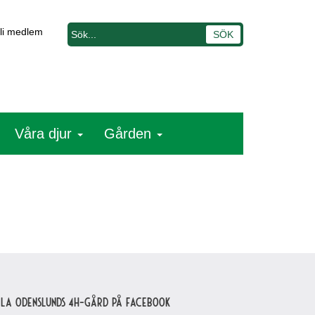
li medlem
Våra djur
Gården
lla Odenslunds 4H-gård på Facebook