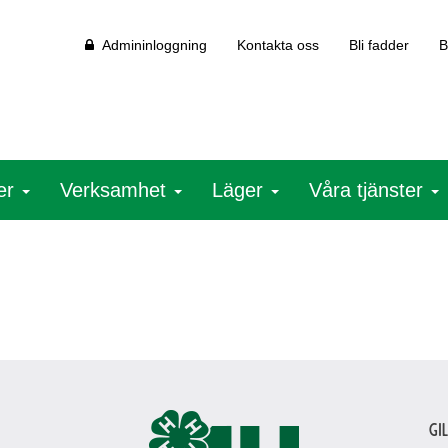
Admininloggning
Kontakta oss
Bli fadder
B
ter
Verksamhet
Läger
Våra tjänster
Gi