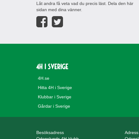
Låt andra få veta vad du precis läst. Dela den här
sidan med dina vänner.
4H i Sverige
4H.se
Hitta 4H i Sverige
Klubbar i Sverige
Gårdar i Sverige
Besöksadress
Adress
Odenslunds 4H-klubb
Odensl