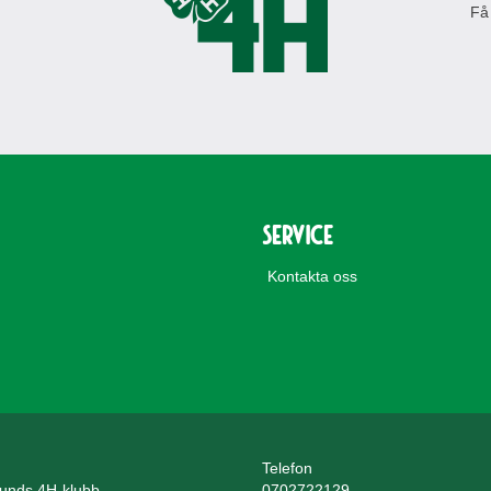
Få
Service
Kontakta oss
Telefon
unds 4H-klubb
0702722129