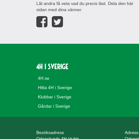
Låt andra få veta vad du precis läst. Dela den här
sidan med dina vänner.
4H i Sverige
4H.se
Hitta 4H i Sverige
Klubbar i Sverige
Gårdar i Sverige
Besöksadress
Adress
Odenslunds 4H-klubb
Odensl