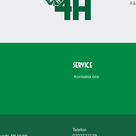
Få
Service
Kontakta oss
Telefon
unds 4H-klubb
0702722129