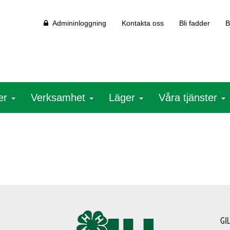
Admininloggning
Kontakta oss
Bli fadder
B
ter
Verksamhet
Läger
Våra tjänster
Gi