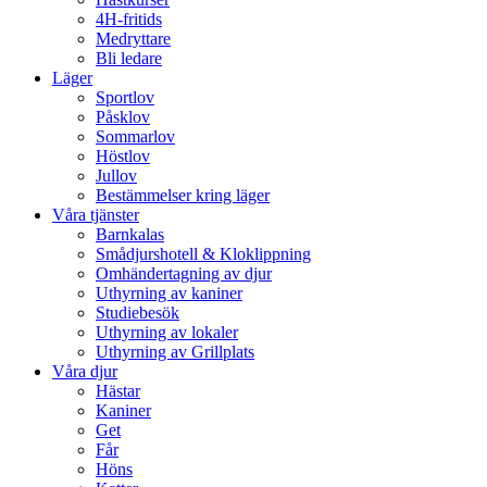
4H-fritids
Medryttare
Bli ledare
Läger
Sportlov
Påsklov
Sommarlov
Höstlov
Jullov
Bestämmelser kring läger
Våra tjänster
Barnkalas
Smådjurshotell & Kloklippning
Omhändertagning av djur
Uthyrning av kaniner
Studiebesök
Uthyrning av lokaler
Uthyrning av Grillplats
Våra djur
Hästar
Kaniner
Get
Får
Höns