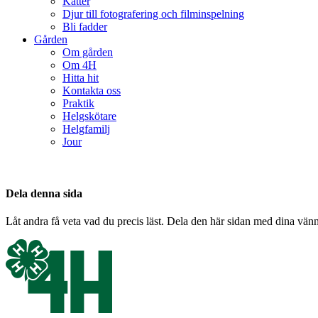
Katter
Djur till fotografering och filminspelning
Bli fadder
Gården
Om gården
Om 4H
Hitta hit
Kontakta oss
Praktik
Helgskötare
Helgfamilj
Jour
Dela denna sida
Låt andra få veta vad du precis läst. Dela den här sidan med dina vänn