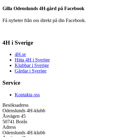
Gilla Odenslunds 4H-gård på Facebook
Få nyheter från oss direkt på din Facebook.
4H i Sverige
4H.se
Hitta 4H i Sverige
Klubbar i Sverige
Gårdar i Sverige
Service
Kontakta oss
Besöksadress
Odenslunds 4H-klubb
Åsvägen 45
50741 Borås
Adress
Odenslunds 4H-klubb