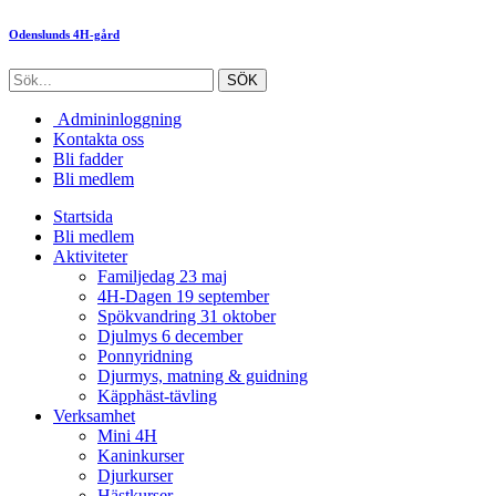
Odenslunds 4H-gård
Admininloggning
Kontakta oss
Bli fadder
Bli medlem
Startsida
Bli medlem
Aktiviteter
Familjedag 23 maj
4H-Dagen 19 september
Spökvandring 31 oktober
Djulmys 6 december
Ponnyridning
Djurmys, matning & guidning
Käpphäst-tävling
Verksamhet
Mini 4H
Kaninkurser
Djurkurser
Hästkurser