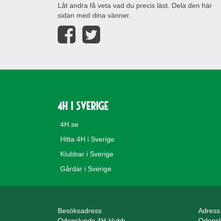
Låt andra få veta vad du precis läst. Dela den här
sidan med dina vänner.
4H i Sverige
4H.se
Hitta 4H i Sverige
Klubbar i Sverige
Gårdar i Sverige
Besöksadress
Adress
Odenslunds 4H-klubb
Odensl