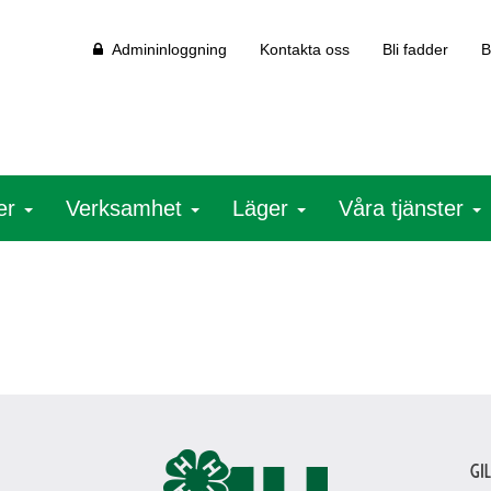
Admininloggning
Kontakta oss
Bli fadder
B
ter
Verksamhet
Läger
Våra tjänster
Gi