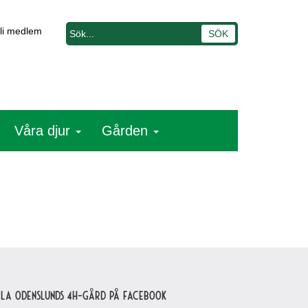
li medlem
Våra djur
Gården
lla Odenslunds 4H-gård på Facebook