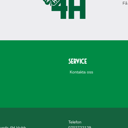
Få
Service
Kontakta oss
Telefon
unds 4H-klubb
0702722129