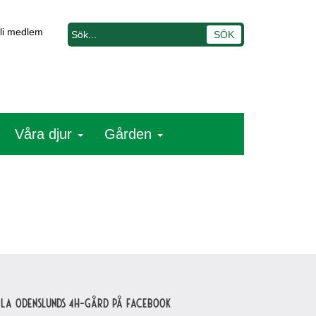
li medlem
Våra djur
Gården
lla Odenslunds 4H-gård på Facebook