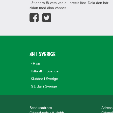
Låt andra få veta vad du precis läst. Dela den här
sidan med dina vänner.
4H i Sverige
4H.se
Hitta 4H i Sverige
Klubbar i Sverige
Gårdar i Sverige
Besöksadress
Adress
Odenslunds 4H-klubb
Odensl