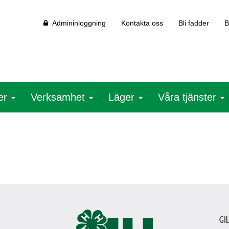
Admininloggning
Kontakta oss
Bli fadder
B
ter
Verksamhet
Läger
Våra tjänster
Gi