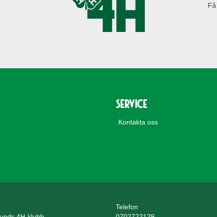
Få
Service
Kontakta oss
Telefon
unds 4H-klubb
0702722129